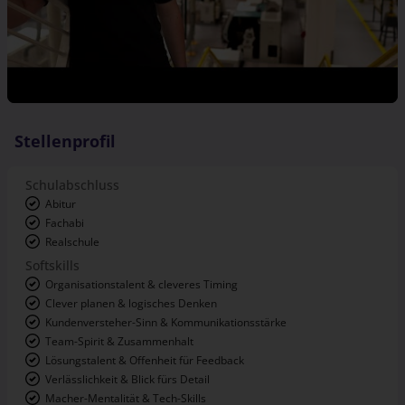
Stellenprofil
Schulabschluss
Abitur
Fachabi
Realschule
Softskills
Organisationstalent & cleveres Timing
Clever planen & logisches Denken
Kundenversteher-Sinn & Kommunikationsstärke
Team-Spirit & Zusammenhalt
Lösungstalent & Offenheit für Feedback
Verlässlichkeit & Blick fürs Detail
Macher-Mentalität & Tech-Skills
Noten
Durchschnitt: <3