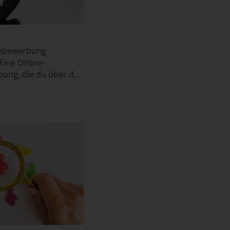
nebewerbung
Eine Online-
bung, die du über das
eder als E-Mail oder
eines Un