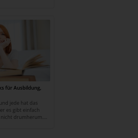
ks für Ausbildung,
 und jede hat das
er es gibt einfach
r nicht drumherum.
üfung in der Schule,