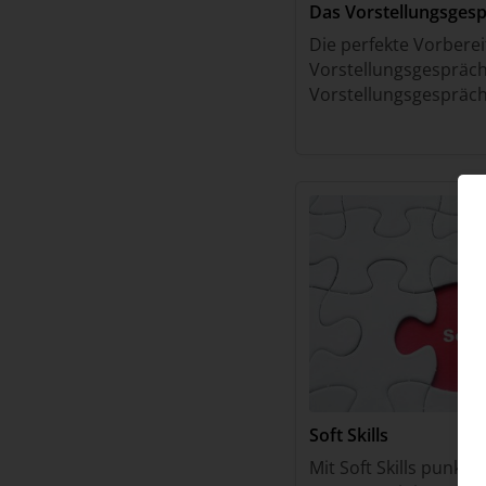
Das Vorstellungsges
Die perfekte Vorberei
Vorstellungsgespräch
Vorstellungsgespräch
Glückwunsch!Das hei
Interesse an dir und 
Soft Skills
Mit Soft Skills punkt