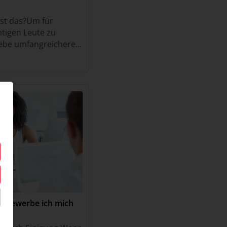
ist das?Um für
htigen Leute zu
riebe umfangreichere
anntesten ist das
Center”
 bewerbe ich mich