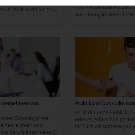
Berufsausbildungsvertrag
ihren künftigen
sich Betrieb und Auszubil
ster Stelle steht solides
Ausbildung in einem best
anz so gute Noten müssen
haben, ist der Berufsausb
 Aus im
abgeschlossen. Sein wesen
Unternehmen von
Praktikum? Das sollte man
Es ist der erste Einblick i
müssen Schulabgänger
oder es geht schon gezielt
 einen leichten und
Ihr Euch als späteren Job 
n das Berufsleben haben?
Praktika kann man aus den