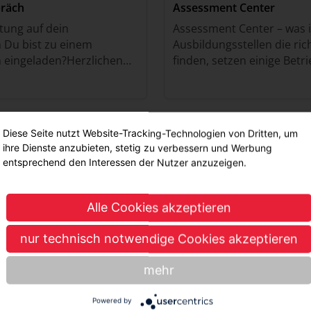
präch
Assessment Center
tung auf dein
Assessment Center – was 
 Du bist zu einem
Ausbildungsstellen die ric
 eingeladen?Herzlichen
finden, setzen einige Bet
ßt, das Unternehmen hat
Testverfahren ein. Am bek
du bist in der enger
sogenannte “Assessment-
Diese Seite nutzt Website-Tracking-Technologien von Dritten, um
ihre Dienste anzubieten, stetig zu verbessern und Werbung
entsprechend den Interessen der Nutzer anzuzeigen.
Alle Cookies akzeptieren
nur technisch notwendige Cookies akzeptieren
mehr
TIPPS ZUM BEWERBEN Wie
richtig?
enAusbildungsbetriebe
Powered by