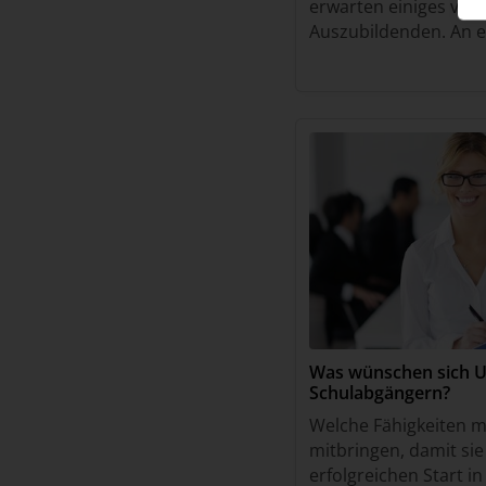
erwarten einiges von 
Auszubildenden. An er
Schulwissen. Nicht g
aber nicht gleich das
Was wünschen sich 
Schulabgängern?
Welche Fähigkeiten 
mitbringen, damit sie
erfolgreichen Start i