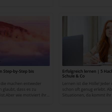
ch jedes Jahr auf’s Neue
Gründen machen.
ehrer
n Step-by-Step bis
Erfolgreich lernen | 5 Hac
Schule & Co
e, die machen entweder
Lernen ist die Hölle! Jeder
 glaubt, dass es zu
schon oft genug erlebt. Ab
st.Aber wie motiviert ihr
Situationen, da kommt ih
ben? Wie bleibt ihr dran
Egal, ob es die nächste Pr
mpl
eine Fremdsprache od