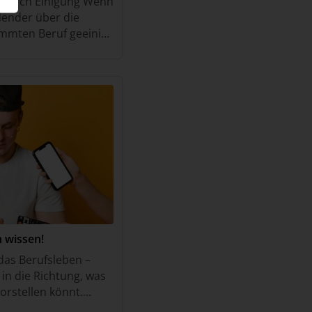
 durch Einigung Wenn
dender über die
immten Beruf geeinigt
ildungsvertrag
tli
 wissen!
n das Berufsleben –
 in die Richtung, was
vorstellen könnt.
 unterschiedlichsten