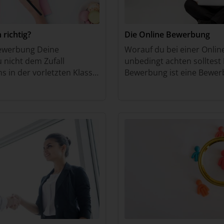
richtig?
Die Online Bewerbung
Bewerbung Deine
Worauf du bei einer Onli
u nicht dem Zufall
unbedingt achten solltest 
s in der vorletzten Klasse
Bewerbung ist eine Bewer
, dich mit diesem Thema zu
Internet verschickst. Entw
t dir d
über ein Online-Formular 