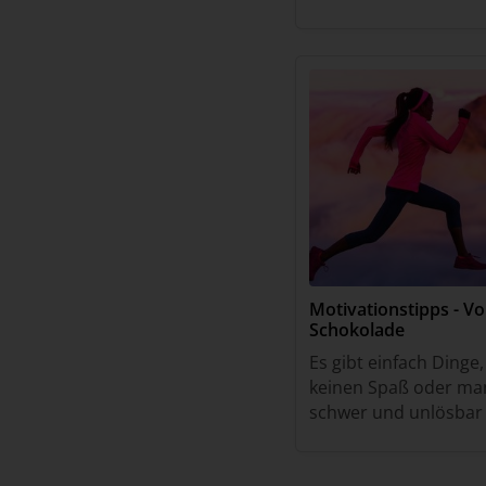
Diese Frage stellen si
Schüler, Eltern und L
Motivationstipps - Vo
Schokolade
Es gibt einfach Ding
keinen Spaß oder man
schwer und unlösbar i
euch für solche Aufga
und verliert nicht ko