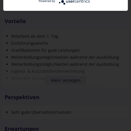
Powered by
Vorteile
Mitarbeit ab dem 1. Tag
Einführungswoche
Gratifikationen für gute Leistungen
Weiterbildungsmöglichkeiten während der Ausbildung
Weiterbildungsmöglichkeiten während der Ausbildung
Jugend- & Auszubildendenvertretung
Mitwirken bei sozialen Projekten
Mehr anzeigen
Gemeinsame Aktivitäten (Azubi-Ausflug, Azubi-
Weihnachtsfeier, Sommerfest für alle Mitarbeiter uvm.)
Perspektiven
Vielfältige Sport– und Gesundheitsangebote
Sehr gute Übernahmechancen
Erwartungen