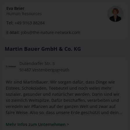
Human Resources
Tel:
+49 9163 88284
E-Mail:
jobs@the-nature-network.com
Martin Bauer GmbH & Co. KG
Dutendorfer Str. 5
91487 Vestenbergsgreuth
Wir sind MartinBauer. Wir sorgen dafür, dass Dinge wie
Eistees, Schokoladen, Teebeutel und noch vieles mehr
sozialer, gesunder und natürlicher werden. Darin sind wir
so ziemlich Weltspitze. Dafür beschaffen, verarbeiten und
veredeln wir Pflanzen auf der ganzen Welt und zwar auf
faire Weise. Also so, dass unsere Erde geschützt und dein
Einkommen gesichert ist. Klingt stark? Dann pflanz' dich zu
Mehr Infos zum Unternehmen >
uns!