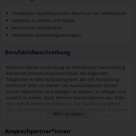
mindestens Qualifizierender Abschluss der Mittelschule
Interesse an Mathe und Physik
technisches Verständnis
räumliches Vorstellungsvermögen
Berufsbildbeschreibung
Während deiner Ausbildung als Metallbauer Fachrichtung
Konstruktionstechnik (m/w/d) fallen die folgenden
Tätigkeiten in dein Aufgabengebiet: Bei der Ausbildung
dreht sich alles um Metall. Die Auszubildenden lernen
unsere Maschinen und Anlagen zu warten, zu pflegen und
instand zu halten. Auch kleinere Konstruktionen aus Stahl
oder Metall setzen sie dabei um. Zur Ausbildung gehört,
dass die Metallbauer (m/w/d) in die Funktionsweise unserer
Mehr anzeigen
Maschinen und in unterschiedliche Arbeitstechniken
eingewiesen werden. Arbeitsort ist vor allem unsere
hausinterne Werkstatt. DATEN UND FAKTEN ZUR
Ansprechpartner*innen
AUSBILDUNG Die Ausbildung bieten wir in
Vestenbergsgreuth an. Die Ausbildung dauert 3,5 Jahre. Die
Eva Beier
Berufsschule findet in Erlangen im Blockunterricht statt