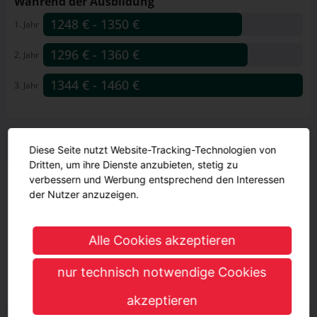
Während der Ausbildung
1248 € - 1350 €
1248 € - 1350 €
1. Jahr
1296 € - 1360 €
1296 € - 1360 €
2. Jahr
1344 € - 1460 €
1344 € - 1460 €
3. Jahr
Vorteile
Diese Seite nutzt Website-Tracking-Technologien von
Dritten, um ihre Dienste anzubieten, stetig zu
Betreuung durch Paten in jeder Abteilung
verbessern und Werbung entsprechend den Interessen
Vielfältige fachliche und persönliche
der Nutzer anzuzeigen.
Entwicklungsmöglichkeiten
Betriebliches Gesundheitsmanagement und
Alle Cookies akzeptieren
abwechslungsreiches Sportangebot
Individuelle Betreuung
nur technisch notwendige Cookies
Spannende Perspektiven in einem weltweit wachsenden
Unternehmen
akzeptieren