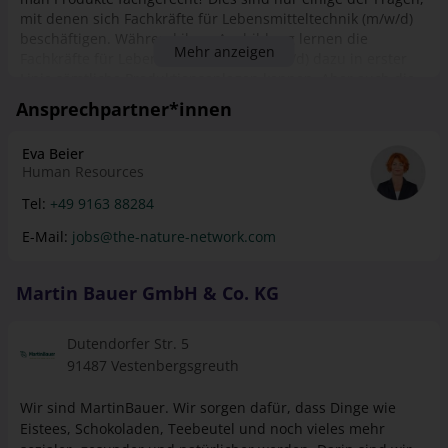
mit denen sich Fachkräfte für Lebensmitteltechnik (m/w/d)
beschäftigen. Während ihrer Ausbildung lernen die
Mehr anzeigen
Fachkräfte für Lebensmitteltechnik (m/w/d) dazu in erster
Linie sämtliche Produktionsanlagen kennen. Aber auch die
Produktentwicklung, das Labor und die Werkstatt sind
Ansprechpartner*innen
Stationen der Auszubildenden. DATEN UND FAKTEN ZUR
AUSBILDUNG Die Ausbildung bieten wir in
Eva Beier
Vestenbergsgreuth an. Die Ausbildung dauert 3 Jahre. Die
Human Resources
Berufsschule findet in Kulmbach im Blockschulunterricht
statt. Zudem gibt es innerbetrieblichen Unterricht, zur
Tel:
+49 9163 88284
Vertiefung und Prüfungsvorbereitung.
E-Mail:
jobs@the-nature-network.com
Martin Bauer GmbH & Co. KG
Dutendorfer Str. 5
91487 Vestenbergsgreuth
Wir sind MartinBauer. Wir sorgen dafür, dass Dinge wie
Eistees, Schokoladen, Teebeutel und noch vieles mehr