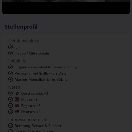
Stellenprofil
Schulabschluss
Quali
Haupt- / Mittelschule
Softskills
Organisationstalent & cleveres Timing
Verlässlichkeit & Blick fürs Detail
Macher-Mentalität & Tech-Skills
Noten
Durchschnitt: <3
Mathe: <3
Englisch: <3
Deutsch: <3
Interessensbereiche
Beratung, Service & Support
Gastro, Travel & Events