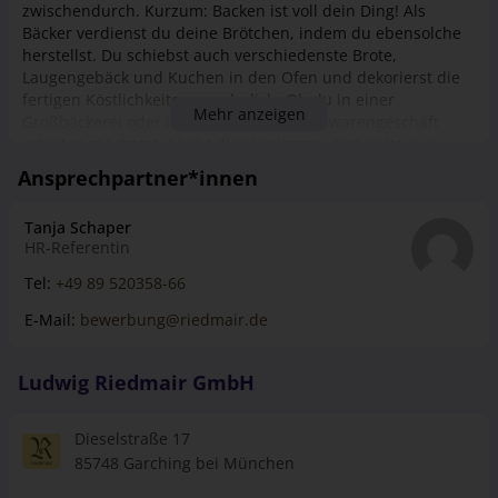
zwischendurch. Kurzum: Backen ist voll dein Ding! Als
Bäcker verdienst du deine Brötchen, indem du ebensolche
herstellst. Du schiebst auch verschiedenste Brote,
Laugengebäck und Kuchen in den Ofen und dekorierst die
fertigen Köstlichkeiten ansehnlich. Ob du in einer
Mehr anzeigen
Großbäckerei oder in einem kleinen Backwarengeschäft
arbeiten möchtest, bleibt dir überlassen. Sicher ist nur,
dieser Beruf ist nichts für Langschläfer. Dafür gehst du
Ansprechpartner*innen
jedoch dann schon nach Hause, wenn manch einer erst mit
der Arbeit anfängt. Außerdem trittst du den frühen
Tanja Schaper
Heimweg einem guten Gefühl an. Denn du hast mit deinen
HR-Referentin
Händen Leckereien erschaffen, die anderen ein glückliches
Lächeln aufs Gesicht zaubern.
Tel:
+49 89 520358-66
E-Mail:
bewerbung@riedmair.de
Ludwig Riedmair GmbH
Dieselstraße 17
85748 Garching bei München