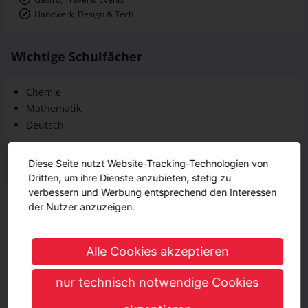
Handwerk, Design & Tech
Wichtige Schulfächer
Chemie
Mathematik
Deutsch
Ausbildungsinhalte
Diese Seite nutzt Website-Tracking-Technologien von
Dritten, um ihre Dienste anzubieten, stetig zu
verbessern und Werbung entsprechend den Interessen
Vorbereiten von Arbeitsabläufen; Arbeiten im Team
der Nutzer anzuzeigen.
Durchführen von qualitätssichernden Maßnahmen
Kundenberatung und Verkauf
Handhaben von Anlagen, Maschinen und Geräten
Alle Cookies akzeptieren
Lagern und Kontrollieren von Lebensmitteln,
Verpackungsmaterialien und Betriebsmitteln
nur technisch notwendige Cookies
Herstellen von Weizenbrot und Weizenkleingebäck, Brot