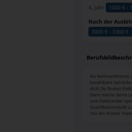
4. Jahr
1000 € - 
1000 € - 
Nach der Ausbi
3000 € - 3360 €
3000 € - 3360 €
Berufsbildbesch
Als Weltmarktführer 
bezahlbare Getränke 
dich! Du findest Ele
Dann mache deine Lei
zum Elektroniker spe
Qualifikationsstufe 
Teil des Krones Tea