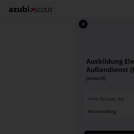
Ausbildung El
Außendienst (P
(m/w/d)
Krones AG
Neutraubling