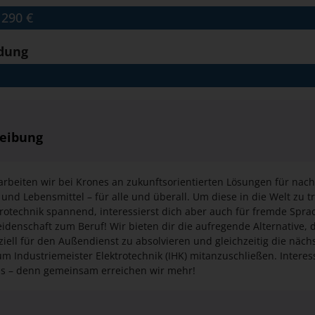
1290 €
1290 €
ldung
reibung
arbeiten wir bei Krones an zukunftsorientierten Lösungen für nac
und Lebensmittel – für alle und überall. Um diese in die Welt zu t
ktrotechnik spannend, interessierst dich aber auch für fremde Spr
denschaft zum Beruf! Wir bieten dir die aufregende Alternative, 
ziell für den Außendienst zu absolvieren und gleichzeitig die näch
zum Industriemeister Elektrotechnik (IHK) mitanzuschließen. Intere
ms – denn gemeinsam erreichen wir mehr!