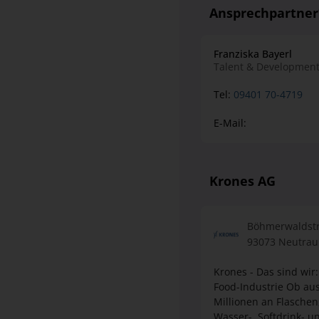
Ansprechpartne
Franziska Bayerl
Talent & Developmen
Tel:
09401 70-4719
E-Mail:
Krones AG
Böhmerwaldst
93073 Neutrau
Krones - Das sind wir
Food-Industrie Ob aus Glas, PET oder Aluminium – Krones Maschinen und Anlagen verarbeiten täglich
Millionen an Flasche
Wasser-, Softdrink- u