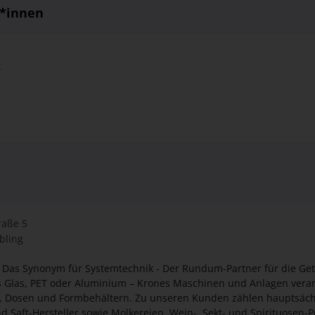
r*innen
t
raße 5
bling
: Das Synonym für Systemtechnik - Der Rundum-Partner für die Get
n, Dosen und Formbehältern. Zu unseren Kunden zählen hauptsäch
nd Saft-Hersteller sowie Molkereien, Wein-, Sekt- und Spirituosen