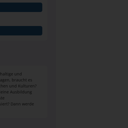
hhaltige und
ragen, braucht es
achen und Kulturen?
deine Ausbildung
ste
ssiert? Dann werde