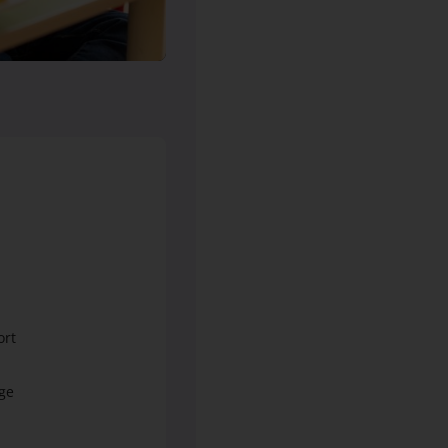
ort
ege