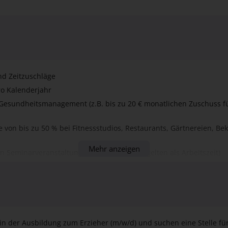
nd Zeitzuschläge
ro Kalenderjahr
 Gesundheitsmanagement (z.B. bis zu 20 € monatlichen Zuschuss fü
e von bis zu 50 % bei Fitnessstudios, Restaurants, Gärtnereien, Be
Mehr anzeigen
en Seminarveranstaltungen (Seminarzeiten gelten als Arbeitszeit)
und interessantes Aufgabengebiet bei einem erfahrenen Dienstleis
iederungshilfe
chkeiten im St. Georgshof oder bei Kooperationspartnern
en Standort in landschaftlich reizvoller Umgebung in der Nähe de
 in der Ausbildung zum Erzieher (m/w/d) und suchen eine Stelle fü