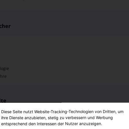
cher
logie
ehre
lte
Diese Seite nutzt Website-Tracking-Technologien von Dritten, um
ihre Dienste anzubieten, stetig zu verbessern und Werbung
notwendigen Informationen für die Betreuung der Heimbewohner (Is
entsprechend den Interessen der Nutzer anzuzeigen.
onkreten Hilfebedarfs des Bewohners durch die Erstellung des Ge