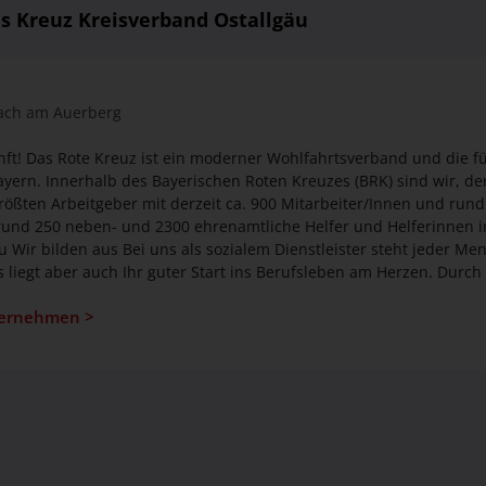
s Kreuz Kreisverband Ostallgäu
ach am Auerberg
unft! Das Rote Kreuz ist ein moderner Wohlfahrtsverband und die 
Bayern. Innerhalb des Bayerischen Roten Kreuzes (BRK) sind wir, d
größten Arbeitgeber mit derzeit ca. 900 Mitarbeiter/Innen und run
nd 250 neben- und 2300 ehrenamtliche Helfer und Helferinnen im Eins
als sozialem Dienstleister steht jeder Mensch im Mittelpunkt,
ns liegt aber auch Ihr guter Start ins Berufsleben am Herzen. Dur
sowie ein erfahrenes Ausbilderteam führen wir Sie zum Erfolg – 
ternehmen >