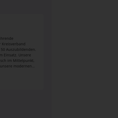
führende
er Kreisverband
d 50 Auszubildenden.
atz. Unsere
ch unsere modernen
auch nach der