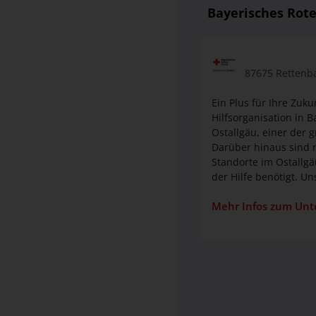
Bayerisches Rote
87675 Rettenb
Ein Plus für Ihre Zuk
Hilfsorganisation in 
Ostallgäu, einer der 
Darüber hinaus sind ru
Standorte im Ostallgäu Wir bilden aus Bei uns 
der Hilfe benötigt. U
Ausbildungsmethoden 
Mehr Infos zum Un
Ausbildung!