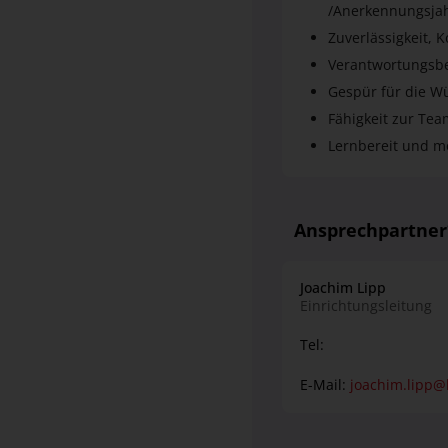
bei Bedarf ein A
/Anerkennungsja
oder Füssen
Zuverlässigkeit, 
Verantwortungsbe
Gespür für die W
Fähigkeit zur Tea
Lernbereit und mo
Ansprechpartne
Joachim Lipp
Einrichtungsleitung
Tel:
E-Mail:
joachim.lipp@