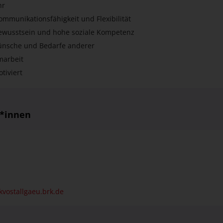
ppartement oder ein Zimmer in einer Mitarbeiter-Wohngemeinschaf
hr
Kommunikationsfähigkeit und Flexibilität
wusstsein und hohe soziale Kompetenz
ünsche und Bedarfe anderer
marbeit
tiviert
r*innen
kvostallgaeu.brk.de