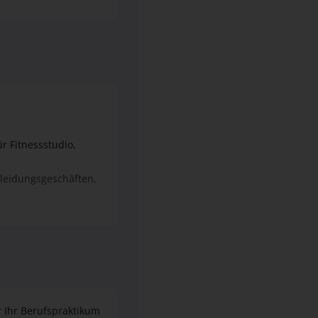
r Fitnessstudio,
kleidungsgeschäften,
tungsbetrieb im
r Königsschlösser und
r Ihr Berufspraktikum