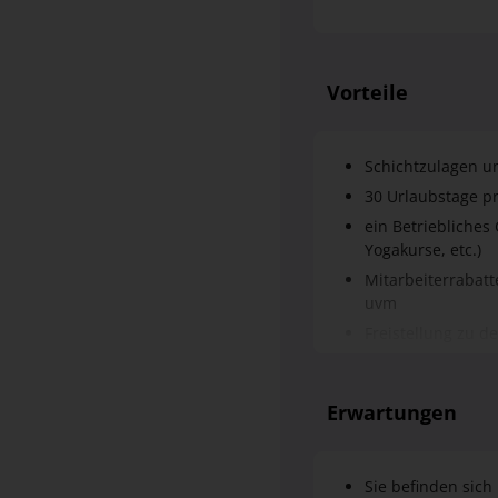
Vorteile
Schichtzulagen u
30 Urlaubstage p
ein Betriebliches
Yogakurse, etc.)
Mitarbeiterrabatt
uvm
Freistellung zu d
ein vielseitiges 
Bereich der Eingl
Erwartungen
Hospitationsmögli
einen interessant
Alpen
Sie befinden sich