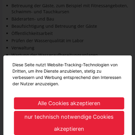
Betreuung der Gäste, zum Beispiel mit Fitnessangeboten,
Schwimm- und Tauchkursen
Bäderarten- und Bau
Beaufsichtigung und Betreuung der Gäste
Öffentlichkeitsarbeit
Prüfen der Wasserqualität im Labor
Verwaltung
Wartung der Wasseraufbereitungsanlagen
Pflege der Grünanlagen im Außenbereich
Diese Seite nutzt Website-Tracking-Technologien von
Dritten, um ihre Dienste anzubieten, stetig zu
verbessern und Werbung entsprechend den Interessen
Geschätzter Verdienst
der Nutzer anzuzeigen.
Während der Ausbildung
Alle Cookies akzeptieren
1118,2 € - 1280 €
1118,2 € - 1280 €
1. Jahr
1068,26 € - 1340 €
1068,26 € - 1340 €
nur technisch notwendige Cookies
2. Jahr
akzeptieren
1164,02 € - 1390 €
1164,02 € - 1390 €
3. Jahr