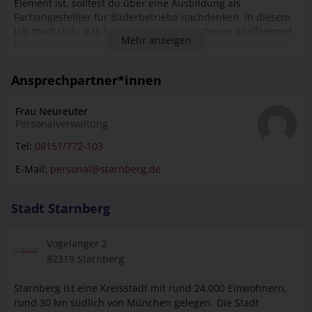
Element ist, solltest du über eine Ausbildung als
Fachangestellter für Bäderbetriebe nachdenken. In diesem
Job machst du das Schwimmbad zum sicheren Spaßtempel
Mehr anzeigen
für die Besucher. Du hältst das Equipment instand und die
Wasserqualität stabil. Außerdem sorgst du dafür, dass die
Technik jederzeit reibungslos läuft. Deine Begeisterung für
Ansprechpartner*innen
das kühle Nass gibst du als Fachangestellter für
Bäderbetriebe mit Schwimmkursen an Alt und Jung weiter
Frau Neureuter
und während des laufenden Badebetriebs entgeht nichts
Personalverwaltung
deinem wachsamen Auge. Vom Beckenrand aus behältst du
die Besucher im Blick, greifst in kritischen Momenten ein
Tel:
08151/772-103
und versorgst auch mal kleinere Wunden.
E-Mail:
personal@starnberg.de
Stadt Starnberg
Vogelanger 2
82319 Starnberg
Starnberg ist eine Kreisstadt mit rund 24.000 Einwohnern,
rund 30 km südlich von München gelegen. Die Stadt