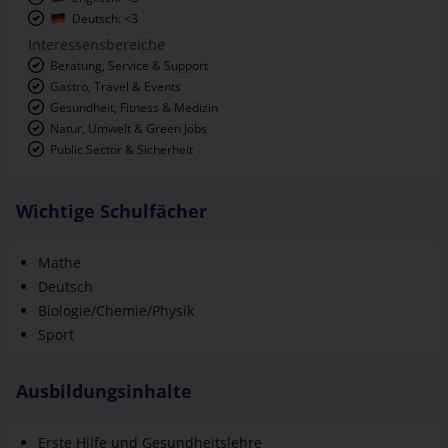
Deutsch: <3
Interessensbereiche
Beratung, Service & Support
Gastro, Travel & Events
Gesundheit, Fitness & Medizin
Natur, Umwelt & Green Jobs
Public Sector & Sicherheit
Wichtige Schulfächer
Mathe
Deutsch
Biologie/Chemie/Physik
Sport
Ausbildungsinhalte
Erste Hilfe und Gesundheitslehre