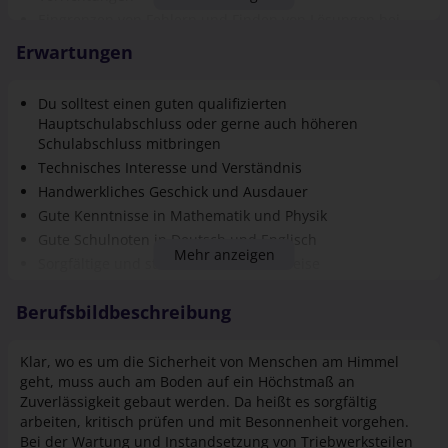
Eingrenzen von Fehlern und Finden von Lösungen bei
Störungen an Produktionsmaschinen
Erwartungen
Durchführung von Qualitäts-Sicherungsverfahren und
Servicearbeiten
Du solltest einen guten qualifizierten
Hauptschulabschluss oder gerne auch höheren
Schulabschluss mitbringen
Technisches Interesse und Verständnis
Handwerkliches Geschick und Ausdauer
Gute Kenntnisse in Mathematik und Physik
Gute Schulnoten in Deutsch und Englisch
Mehr anzeigen
Sorgfältige und strukturierte Arbeitsweise
Eigenverantwortung und Teamfähigkeit
Berufsbildbeschreibung
Deutschkenntnisse auf dem Niveau B1/B2
Klar, wo es um die Sicherheit von Menschen am Himmel
geht, muss auch am Boden auf ein Höchstmaß an
Zuverlässigkeit gebaut werden. Da heißt es sorgfältig
arbeiten, kritisch prüfen und mit Besonnenheit vorgehen.
Bei der Wartung und Instandsetzung von Triebwerksteilen