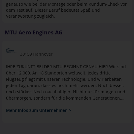
genauso wie bei der Montage oder beim Rundum-Check vor
dem Testlauf. Dieser Beruf bedeutet Spaß und
Verantwortung zugleich.
MTU Aero Engines AG
30159 Hannover
IHRE ZUKUNFT BEI DER MTU BEGINNT GENAU HIER Wir sind
über 12.000. An 18 Standorten weltweit. Jedes dritte
Flugzeug fliegt mit unserer Technologie. Und wir arbeiten
jeden Tag daran, dass es noch mehr werden. Noch besser,
noch stärker. Noch nachhaltiger. Nicht nur für morgen und
übermorgen, sondern für die kommenden Generationen.
Dafür beschäftigen wir die besten Mitarbeiter:innen der
Mehr Infos zum Unternehmen >
Welt. Menschen, die es fliegen lassen – das Flugzeug. Denn
wir gestalten die Zukunft der Luftfahrt. Gestalten Sie sie mit
uns und geben Sie Ihrer Karriere einen Schub.