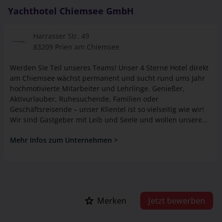
Gesicht.
Yachthotel Chiemsee GmbH
Harrasser Str. 49
83209 Prien am Chiemsee
Werden Sie Teil unseres Teams! Unser 4 Sterne Hotel direkt
am Chiemsee wächst permanent und sucht rund ums Jahr
hochmotivierte Mitarbeiter und Lehrlinge. Genießer,
Aktivurlauber, Ruhesuchende, Familien oder
Geschäftsreisende – unser Klientel ist so vielseitig wie wir!
Wir sind Gastgeber mit Leib und Seele und wollen unsere
Gäste mit unseren Leistungen begeistern. Rund 80
Mehr Infos zum Unternehmen >
Mitarbeiter in Service, Küche, Housekeeping und
Verwaltung wollen, dass die großen und kleinen Gäste
unvergessliche Stunden am Chiemsee erleben. Wir suchen
Mitarbeiter, die uns dabei unterstützen, unseren Gästen
eine besondere Atmosphäre und Wohlbefinden zu schaffen.
Wir freuen uns auf Ihre aussagekräftige Bewerbung.
Merken
Jetzt bewerben