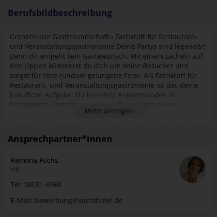
Berufsbildbeschreibung
Grenzenlose Gastfreundschaft - Fachkraft für Restaurant-
und Veranstaltungsgastronomie Deine Partys sind legendär!
Denn dir entgeht kein Gästewunsch. Mit einem Lächeln auf
den Lippen kümmerst du dich um deine Besucher und
sorgst für eine rundum gelungene Feier. Als Fachkraft für
Restaurant- und Veranstaltungsgastronomie ist das deine
berufliche Aufgabe. Du bereitest Ankommenden in
Restaurants, Pensionen oder auf Empfängen einen
Mehr anzeigen
herzlichen Empfang, kümmerst dich um Getränke- und
Essensbestellungen und hilfst geduldig und charmant bei
kleinen Problemen. Doch damit nicht genug! Je nach
Ansprechpartner*innen
Arbeitgeber bist du auch in die Organisation und
Vorbereitung von Events eingebunden oder mixt Cocktails
Ramona Fuchs
an der Bar. Und dies nicht zwangsläufig nur in Deutschland.
HR
Als Fachkraft für Restaurant- und
Veranstaltungsgastronomie steht dir im wahrsten Sinne des
Tel:
08051-6960
Wortes die Welt offen. Mit entsprechenden
E-Mail:
bewerbung@yachthotel.de
Sprachkenntnissen zauberst du vielleicht schon bald in
deinem Traumland Gästen ein glückliches Lächeln aufs