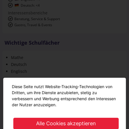
Deutsch: <4
Interessensbereiche
Beratung, Service & Support
Gastro, Travel & Events
Wichtige Schulfächer
Mathe
Deutsch
Englisch
Diese Seite nutzt Website-Tracking-Technologien von
Ausbildungsinhalte
Dritten, um ihre Dienste anzubieten, stetig zu
verbessern und Werbung entsprechend den Interessen
Gestaltung des Gasterlebnisses als Gastgeber
der Nutzer anzuzeigen.
Beraten der Gäste über Speisen und Getränke
Verkaufsförderung
Alle Cookies akzeptieren
Fachgerechtes Servieren von Speisen und Getränken