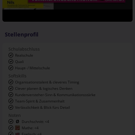
Stellenprofil
Schulabschluss
Realschule
Quali
Haupt- / Mittelschule
Softskills
Organisationstalent & cleveres Timing
Clever planen & logisches Denken
Kundenversteher-Sinn & Kommunikationsstärke
Team-Spirit & Zusammenhalt
Verlässlichkeit & Blick fürs Detail
Noten
Durchschnitt: <4
Mathe: <4
Englisch: <4