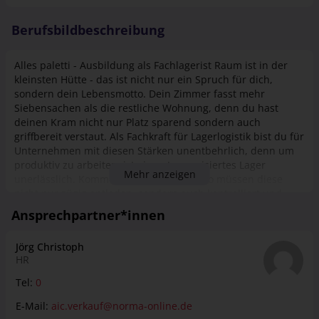
Berufsbildbeschreibung
Alles paletti - Ausbildung als Fachlagerist Raum ist in der
kleinsten Hütte - das ist nicht nur ein Spruch für dich,
sondern dein Lebensmotto. Dein Zimmer fasst mehr
Siebensachen als die restliche Wohnung, denn du hast
deinen Kram nicht nur Platz sparend sondern auch
griffbereit verstaut. Als Fachkraft für Lagerlogistik bist du für
Unternehmen mit diesen Stärken unentbehrlich, denn um
produktiv zu arbeiten, ist ein gut organisiertes Lager
Mehr anzeigen
unerlässlich. Kommen neue Waren an, so müssen diese
nicht nur zügig entladen, sondern auch kontrolliert und
eingelagert werden. Damit nichts im Nirvana verschwinden
Ansprechpartner*innen
kann, wird jede Ware und deren Platz elektronisch erfasst.
Werden Güter verkauft, dann beginnt das umgekehrt Spiel.
Jörg Christoph
Du holst die Ware aus dem Regal, stellst die Lieferung
HR
zusammen und schickst diese auf die Reise. In Deiner
abwechslungsreichen und vielseitigen Ausbildungszeit
Tel:
0
erlernst Du alle wesentlichen Logistikprozesse in Theorie
E-Mail:
aic.verkauf@norma-online.de
und Praxis. Dazu gehören neben der Warenannahme und