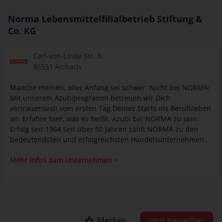
deren fachgerechten Lagerung auch Kommissionierung,
Verpackung und Versand.
Norma Lebensmittelfilialbetrieb Stiftung &
Co. KG
Carl-von-Linde Str. 3
86551 Aichach
Manche meinen, aller Anfang sei schwer. Nicht bei NORMA!
Mit unserem Azubiprogramm betreuen wir Dich
vertrauensvoll vom ersten Tag Deines Starts ins Berufsleben
an. Erfahre hier, was es heißt, Azubi bei NORMA zu sein.
Erfolg seit 1964 Seit über 50 Jahren zählt NORMA zu den
bedeutendsten und erfolgreichsten Handelsunternehmen
im Discount-Bereich. NORMA bietet Lebensmittel, Güter des
Mehr Infos zum Unternehmen >
täglichen Bedarfs und Nonfood-Artikel in hervorragender
Qualität zu äußerst günstigen Preisen an. Mit 16
Niederlassungen und über 1.450 Filialen vornehmlich in
Deutschland, aber auch in Frankreich, Tschechien und
Österreich sind wir perfekt aufgestellt. Wer jetzt noch fehlt
bist Du! Denn jedes Jahr bieten wir 400 jungen Menschen
Merken
Jetzt bewerben