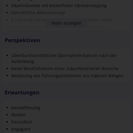
Vitaminbombe mit kostenfreier Obstversorgung
betriebliche Altersvorsorge
E-Learning auf einem dafür bereitgestellten Tablet
Mehr anzeigen
"Learning by doing" Aufgaben selbständig und
eigenverantwortlich lösen
Perspektiven
eine umfassende fachliche Ausbildung
Praxisnahe, individuelle Prüfungsvorbereitung
unterstützende innerbetriebliche Schulungen
Überdurchschnittliche Übernahmechancen nach der
Ausbildung
beste Berufschancen einer zukunftssicheren Branche
Besetzung von Führungspositionen aus eigenen Rängen
Erwartungen
kontaktfreudig
flexibel
freundlich
engagiert