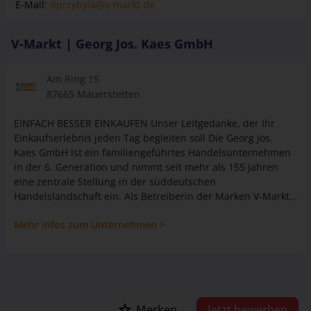
E-Mail:
dprzybyla@v-markt.de
V-Markt | Georg Jos. Kaes GmbH
Am Ring 15
87665 Mauerstetten
EINFACH BESSER EINKAUFEN Unser Leitgedanke, der Ihr
Einkaufserlebnis jeden Tag begleiten soll Die Georg Jos.
Kaes GmbH ist ein familiengeführtes Handelsunternehmen
in der 6. Generation und nimmt seit mehr als 155 Jahren
eine zentrale Stellung in der süddeutschen
Handelslandschaft ein. Als Betreiberin der Marken V-Markt,
V-Baumarkt, Christl’s Modemarkt, C&C und 1865 Outdoor
Mehr Infos zum Unternehmen >
Equipment, ist das Unternehmen an knapp 58 Standorten
vertreten und die letzte mittelständischen
Handelsgesellschaft aus der Region. Die Verbrauchermärkte
der Georg Jos. Kaes GmbH, besser bekannt unter dem
Namen V-Markt, bieten ein nahezu grenzenloses
Warensortiment, beste Produkte aus der Region, ein ständig
Merken
Jetzt bewerben