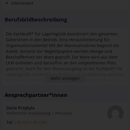
interessiert
Berufsbildbeschreibung
Die Fachkraft* für Lagerlogistik koordiniert den gesamten
Güterstrom in den Betrieb. Eine Herausforderung für
Organisationstalente! Mit der Warenannahme beginnt die
Arbeit. Anhand der Begleitpapiere werden Menge und
Beschaffenheit der Ware geprüft. Die Ware wird aus dem
LKW entladen und daraufhin an den vorgesehenen Platz
gebracht. Auch für den Warenausgang ist die Fachkraft* für
Lagerlogistik zuständig. Im Rahmen der Ausbildung wirst Du
Mehr anzeigen
auf die verschiedensten Kommissionierungstechniken hin
unterrichtet. Das Verpacken und Versenden der Waren ist
ebenfalls Bestandteil dieser Ausbildung. Für die
Ansprechpartner*innen
ausgehenden Waren werden Begleitpapiere erstellt. Bei
diesen Aufgaben bekommt man selbstverständlich auch
Daria Przybyla
Einblick in die kaufmännischen Komponenten und verwaltet
Referentin Ausbildung | Personal
unter anderem Warenbestände, verbucht Lieferungen und
hat Einblicke in das dispositive Wesen.
Tel:
+49 8341 807388