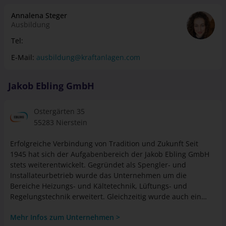
Ausbildung
Büromanagement sind dabei so vielfältig wie die täglichen
Aufgaben, denn in jeder Branche muss der
Tel:
Verwaltungsbereich organisiert werden.
E-Mail:
ausbildung@kraftanlagen.com
Jakob Ebling GmbH
Ostergärten 35
55283 Nierstein
Erfolgreiche Verbindung von Tradition und Zukunft Seit
1945 hat sich der Aufgabenbereich der Jakob Ebling GmbH
stets weiterentwickelt. Gegründet als Spengler- und
Installateurbetrieb wurde das Unternehmen um die
Bereiche Heizungs- und Kältetechnik, Lüftungs- und
Regelungstechnik erweitert. Gleichzeitig wurde auch ein
Kundendienst für die erstellten Anlagen aufgebaut. Das
Mehr Infos zum Unternehmen >
Portfolio der Jakob Ebling GmbH umfasst heute alle Belange
der Sanitär-, Heizungs-, Lüftungs-, Kälte- sowie der Mess-
und Regeltechnik. Von Beginn an schätzen unsere