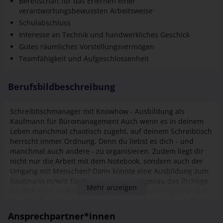
Schulabschluss
Interesse an Technik und handwerkliches Geschick
Gutes räumliches Vorstellungsvermögen
Teamfähigkeit und Aufgeschlossenheit
Berufsbildbeschreibung
Schreibtischmanager mit Knowhow - Ausbildung als
Kaufmann für Büromanagement Auch wenn es in deinem
Leben manchmal chaotisch zugeht, auf deinem Schreibtisch
herrscht immer Ordnung. Denn du liebst es dich - und
manchmal auch andere - zu organisieren. Zudem liegt dir
nicht nur die Arbeit mit dem Notebook, sondern auch der
Umgang mit Menschen? Dann könnte eine Ausbildung zum
Kaufmann m/w/d für Büromanagement genau das Richtige
Mehr anzeigen
für dich sein! In diesem Beruf verwaltest und organisiert du
den Bürobereich eines Unternehmens. Du kümmerst dich
persönlich und telefonisch um Anfragen, hältst dem Chef
Ansprechpartner*innen
gekonnt den Rücken frei und behältst den Überblick über
die kleinen und großen Herausforderungen des täglichen
Annalena Steger
Geschäftsalltags. Die Einsatzmöglichkeiten als Kaufmann für