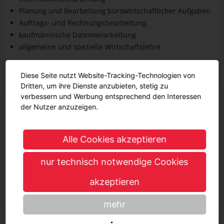
Auftrags- und Rechnungsbearbeitung
kaufmännische Datenverarbeitung
allgemeine und spezielle Wirtschaftslehre
Geschätzter Verdienst
Diese Seite nutzt Website-Tracking-Technologien von
Während der Ausbildung
Dritten, um ihre Dienste anzubieten, stetig zu
verbessern und Werbung entsprechend den Interessen
900 € - 1220 €
900 € - 1220 €
1. Jahr
der Nutzer anzuzeigen.
1000 € - 1320 €
1000 € - 1320 €
2. Jahr
Alle Cookies akzeptieren
1100 € - 1370 €
1100 € - 1370 €
3. Jahr
nur technisch notwendige Cookies
Nach der Ausbildung
3366 € - 3770 €
3366 € - 3770 €
akzeptieren
mehr
Vorteile