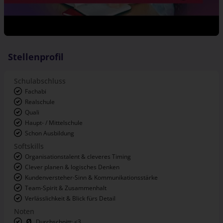
Stellenprofil
Schulabschluss
Fachabi
Realschule
Quali
Haupt- / Mittelschule
Schon Ausbildung
Softskills
Organisationstalent & cleveres Timing
Clever planen & logisches Denken
Kundenversteher-Sinn & Kommunikationsstärke
Team-Spirit & Zusammenhalt
Verlässlichkeit & Blick fürs Detail
Noten
Durchschnitt: <3
Mathe: <3