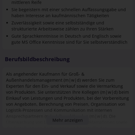
haben Interesse an kaufmännischen Tätigkeiten
Zuverlässigkeit sowie eine selbstständige und
strukturierte Arbeitsweise zählen zu Ihren Stärken
Gute Sprachkenntnisse in Deutsch und Englisch sowie
gute MS Office Kenntnisse sind für Sie selbstverständlich
Berufsbildbeschreibung
Als angehender Kaufmann für Groß- &
Außenhandelsmanagement (m|w|d) werden Sie zum
Experten für den Ein- und Verkauf sowie die Vermarktung
von Produkten. Sie unterstützen Ihre Kollegen (m|w|d) beim
Einkauf von Leistungen und Produkten, bei der Vorbereitung
von Angeboten, Berechnung von Preisen, Organisation von
Logistik-Prozessen und Kommunikation mit internen
Ansprechpartnern (m|w|d) und Kunden (m|w|d). Die
Mehr anzeigen
Überwachung von Lieferterminen und Reklamationen sowie
die Erstellung von Rechnungen und Kontrolle des
Zahlungsverkehrs zählt zu Ihrem Tätigkeitsfeld. Sie sind
Ansprechpartner*innen
involviert in unterschiedlichste Projekte und lernen im