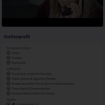
Stellenprofil
Schulabschluss
Abitur
Fachabi
Realschule
Softskills
Souveräner Auftritt & Herzblut
Clever planen & logisches Denken
Kundenversteher-Sinn & Kommunikationsstärke
Team-Spirit & Zusammenhalt
Verlässlichkeit & Blick fürs Detail
Noten
Durchschnitt: <3
Mathe: <3