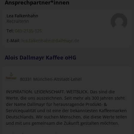
Rahmen Ihrer Ausbildung eine Vielzahl von Fachabteilungen
Lea Falkenhahn
kennen: Vertrieb, Marketing, Export, Einkauf, Buchhaltung
Recruiterin
und Produktion.
Tel:
089-2135-125
E-Mail:
lea.falkenhahn@dallmayr.de
Alois Dallmayr Kaffee oHG
80331 München-Altstadt-Lehel
INSPIRATION. LEIDENSCHAFT. WEITBLICK. Das sind die
Werte, die uns auszeichnen. Seit mehr als 300 Jahren steht
der Name Dallmayr für herausragende Produkt- &
Servicequalität und ist eine der bekanntesten Kaffeemarken
Deutschlands. Wir suchen Menschen, die diese Werte teilen
und mit uns gemeinsam die Zukunft gestalten möchten.
Mehr Infos zum Unternehmen >