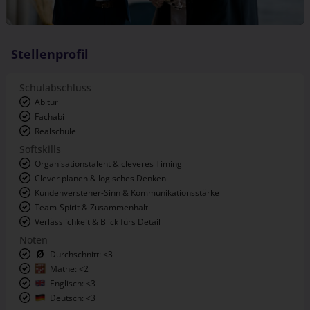
Stellenprofil
Schulabschluss
Abitur
Fachabi
Realschule
Softskills
Organisationstalent & cleveres Timing
Clever planen & logisches Denken
Kundenversteher-Sinn & Kommunikationsstärke
Team-Spirit & Zusammenhalt
Verlässlichkeit & Blick fürs Detail
Noten
Durchschnitt: <3
Mathe: <2
Englisch: <3
Deutsch: <3