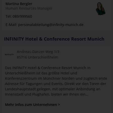
Martina Bergler
Human Resources Manager
Tel:
089/999560
E-Mail:
personalabteilung@infinity-munich.de
INFINITY Hotel & Conference Resort Munich
Andreas-Danzer-Weg 1/3
85716 Unterschleißheim
Das INFINITY Hotel & Conference Resort Munich in
Unterschleißheim ist das größte Hotel und
Konferenzzentrum im Münchner Norden und zugleich erste
Adresse für Tagungen und Events. Direkt vor den Toren der
Landeshauptstadt gelegen, mit optimaler Anbindung an
Innenstadt und Flughafen, bieten wir Ihnen ein
einzigartiges Hideaway für Veranstaltungen, private Feiern
Mehr Infos zum Unternehmen >
oder eine erholsame Auszeit zu zweit. Wer sich für eine
Ausbildung in der Hotellerie entscheidet, ist bei uns an der