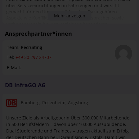
über Serviceeinrichtungen in Fahrzeugen und wirst fit
gemacht für den Umgang mit Kunden. Dazu gehören
Mehr anzeigen
Aspekte wie Konfliktmanagement, Fremdsprachen sowie
Verhaltensregeln bei der Begleitung besonderer
Personengruppen. Als Kaufmann für Verkehrsservice bist
Ansprechpartner*innen
Du die gute Seele im Bahnbetrieb, auf Fährschiffen oder in
anderen Verkehrseinrichtungen. Freundlich erteilst Du
Team, Recruiting
Auskünfte jeder Art, bist serviceorientiert für die Fahrgäste
da. Ebenfalls kannst Du in der Verwaltung oder im
Tel:
+49 30 297 24707
Sicherheitsbereich eingesetzt werden. Dank Deiner guten
kommunikativen Fähigkeiten entschärfst Du souverän
E-Mail:
schwierige Situationen, etwa mit aufgebrachten oder
randalierenden Fahrgästen. Das erwartet dich in deiner
DB InfraGO AG
Ausbildung: Du betreust und berätst unsere Kund:innen an
der DB Information sowie im mobilen Service der Bahnhöfe
Kenntnisse zu Reiseangeboten sowie Service- und
Bamberg
, Rosenheim
, Augsburg
Sicherheitsleistungen Umgang mit modernen
Kommunikations- und Verkaufssystemen Du eignest dir
wichtige Grundlagen der Kundenberatung und -betreuung,
Unsere Ziele als Arbeitgeberin Über 300.000 Mitarbeitende
des Marketings und Projektmanagements an
in 500 Berufsfeldern – davon über 10.000 Auszubildende,
Dual Studierende und Trainees ­– tragen aktuell zum Erfolg
der Deutschen Bahn bei. Darauf sind wir stolz. Damit wir