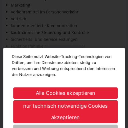
Marketing
Verkehrsmittel im Personenverkehr
Vertrieb
kundenorientierte Kommunikation
kaufmännische Steuerung und Kontrolle
Sicherheits- und Serviceleistungen
Funktionsfähigkeit der Transportmittel
Mehr anzeigen
Kunden über gesetzliche und vertragliche Grundlagen im
Diese Seite nutzt Website-Tracking-Technologien von
Personenverkehr informieren
Dritten, um ihre Dienste anzubieten, stetig zu
Geschätzter Verdienst
verbessern und Werbung entsprechend den Interessen
der Nutzer anzuzeigen.
Während der Ausbildung
1274,56 € - 1380 €
1274,56 € - 1380 €
1. Jahr
Alle Cookies akzeptieren
1343,68 € - 1450 €
1343,68 € - 1450 €
2. Jahr
nur technisch notwendige Cookies
1412,8 € - 1530 €
1412,8 € - 1530 €
3. Jahr
akzeptieren
Nach der Ausbildung