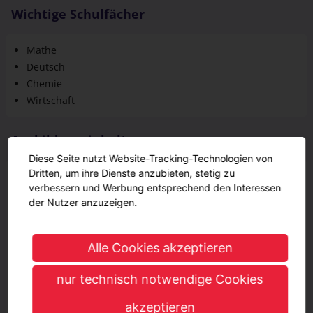
Wichtige Schulfächer
Mathe
Deutsch
Chemie
Wirtschaft
Ausbildungsinhalte
Diese Seite nutzt Website-Tracking-Technologien von
Dritten, um ihre Dienste anzubieten, stetig zu
Planung der Arbeitsabläufe
verbessern und Werbung entsprechend den Interessen
Zubereitung der Gerichte und Beratung der Gäste
der Nutzer anzuzeigen.
Erstellung von Speisekarten und Menüpläne und der
Preiskalkulation
Einkauf von Lebensmitteln und Zutaten, Prüfung des
Alle Cookies akzeptieren
Bedarfs, der Kosten und Qualität
Lagerung und Kontrolle der Lebensmittel
nur technisch notwendige Cookies
Professionelle Herstellung von Speisen und deren
Präsentation
akzeptieren