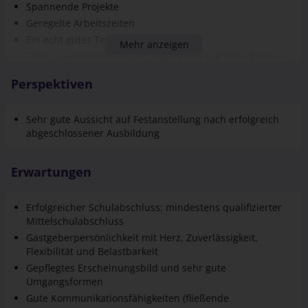
Spannende Projekte
Geregelte Arbeitszeiten
Ein echt gutes Teamwork
Mehr anzeigen
Tolle Zusammenarbeit auf Augenhöhe auf allen Ebenen
Privat geführtes Hotel mit Raum für Individualität und
Perspektiven
Ideen
Unterbringung möglich
Sehr gute Aussicht auf Festanstellung nach erfolgreich
abgeschlossener Ausbildung
Erwartungen
Erfolgreicher Schulabschluss: mindestens qualifizierter
Mittelschulabschluss
Gastgeberpersönlichkeit mit Herz, Zuverlässigkeit,
Flexibilität und Belastbarkeit
Gepflegtes Erscheinungsbild und sehr gute
Umgangsformen
Gute Kommunikationsfähigkeiten (fließende