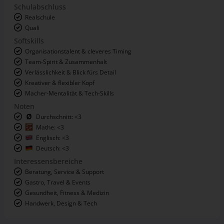
Schulabschluss
Realschule
Quali
Softskills
Organisationstalent & cleveres Timing
Team-Spirit & Zusammenhalt
Verlässlichkeit & Blick fürs Detail
Kreativer & flexibler Kopf
Macher-Mentalität & Tech-Skills
Noten
Durchschnitt: <3
Mathe: <3
Englisch: <3
Deutsch: <3
Interessensbereiche
Beratung, Service & Support
Gastro, Travel & Events
Gesundheit, Fitness & Medizin
Handwerk, Design & Tech