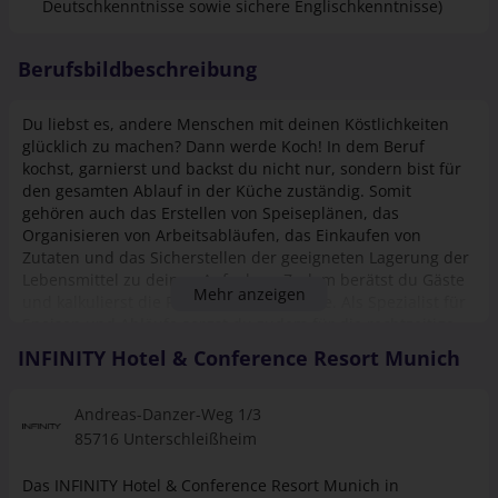
Deutschkenntnisse sowie sichere Englischkenntnisse)
Berufsbildbeschreibung
Du liebst es, andere Menschen mit deinen Köstlichkeiten
glücklich zu machen? Dann werde Koch! In dem Beruf
kochst, garnierst und backst du nicht nur, sondern bist für
den gesamten Ablauf in der Küche zuständig. Somit
gehören auch das Erstellen von Speiseplänen, das
Organisieren von Arbeitsabläufen, das Einkaufen von
Zutaten und das Sicherstellen der geeigneten Lagerung der
Lebensmittel zu deinen Aufgaben. Zudem berätst du Gäste
Mehr anzeigen
und kalkulierst die Preise der Speisekarte. Als Spezialist für
Speisen und Abläufe sorgst du zudem für die rechtzeitige
Fertigstellung der Gerichte in der passenden Reihenfolge.
INFINITY Hotel & Conference Resort Munich
Als Koch zauberst du deinen Gästen ein unvergessliches
Geschmackserlebnis.
Andreas-Danzer-Weg 1/3
85716 Unterschleißheim
Das INFINITY Hotel & Conference Resort Munich in