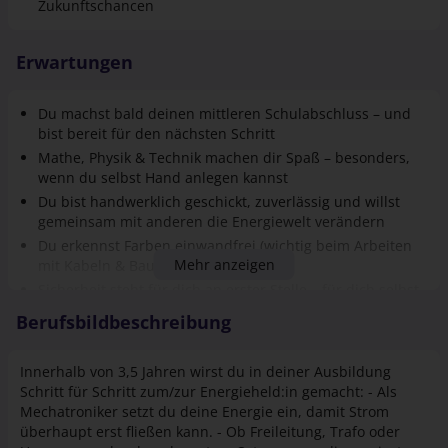
Zukunftschancen
lassen Taten sprechen, keine Floskeln
Erwartungen
Du machst bald deinen mittleren Schulabschluss – und
bist bereit für den nächsten Schritt
Mathe, Physik & Technik machen dir Spaß – besonders,
wenn du selbst Hand anlegen kannst
Du bist handwerklich geschickt, zuverlässig und willst
gemeinsam mit anderen die Energiewelt verändern
Du erkennst Farben einwandfrei (wichtig beim Arbeiten
Mehr anzeigen
mit Kabeln & Bauteilen)
Sicherheit steht für dich an erster Stelle – für dich selbst
und dein Team
Berufsbildbeschreibung
Du bist lernbereit, sorgfältig und hast Lust, dich in neue
Technikthemen einzuarbeiten
Innerhalb von 3,5 Jahren wirst du in deiner Ausbildung
Sehr gute Deutschkenntnisse (mind. B2) runden dein
Schritt für Schritt zum/zur Energieheld:in gemacht: - Als
Profil ab
Mechatroniker setzt du deine Energie ein, damit Strom
überhaupt erst fließen kann. - Ob Freileitung, Trafo oder