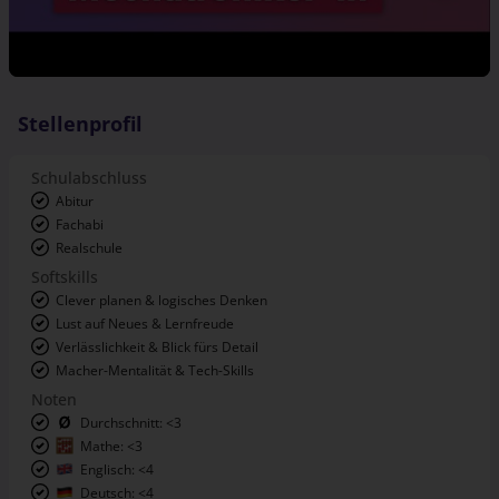
Stellenprofil
Schulabschluss
Abitur
Fachabi
Realschule
Softskills
Clever planen & logisches Denken
Lust auf Neues & Lernfreude
Verlässlichkeit & Blick fürs Detail
Macher-Mentalität & Tech-Skills
Noten
Durchschnitt: <3
Mathe: <3
Englisch: <4
Deutsch: <4