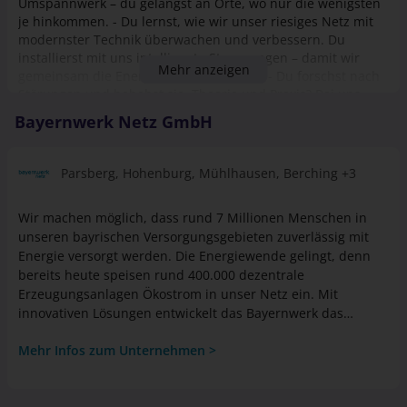
Umspannwerk – du gelangst an Orte, wo nur die wenigsten
je hinkommen. - Du lernst, wie wir unser riesiges Netz mit
modernster Technik überwachen und verbessern. Du
installierst mit uns intelligente Steuerungen – damit wir
Mehr anzeigen
gemeinsam die Energiewende meistern. - Du forschst nach
Störungen und behebst sie. Theorie und Praxis? Bei uns
kein Widerspruch: Jeweils ein Drittel deiner Ausbildungszeit
Bayernwerk Netz GmbH
verbringst du im Ausbildungszentrum Regensburg, im
Kundencenter Parsberg und an der Berufsschule in
Regensburg. Und das Beste: Du bist Teil einer starken
Parsberg
, Hohenburg
, Mühlhausen
, Berching
+3
Azubi-Community mit vielen Mitstreiter:innen!
Wir machen möglich, dass rund 7 Millionen Menschen in
unseren bayrischen Versorgungsgebieten zuverlässig mit
Energie versorgt werden. Die Energiewende gelingt, denn
bereits heute speisen rund 400.000 dezentrale
Erzeugungsanlagen Ökostrom in unser Netz ein. Mit
innovativen Lösungen entwickelt das Bayernwerk das
Energiesystem von morgen. Gestalte auch du mit uns die
Mehr Infos zum Unternehmen >
Energiezukunft. Die Bayernwerk Gruppe, eine 100 Prozent
Tochter des E.ON Konzerns, bietet einen spannenden Mix
aus verschiedenen Unternehmen und Ausrichtungen, wie