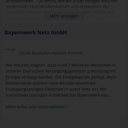
je hinkommen. - Du lernst, wie wir unser riesiges Netz mit
modernster Technik überwachen und verbessern. Du
installierst mit uns intelligente Steuerungen – damit wir
Mehr anzeigen
gemeinsam die Energiewende meistern. - Du forschst nach
Störungen und behebst sie. Theorie und Praxis? Bei uns
kein Widerspruch: Jeweils ein Drittel deiner Ausbildungszeit
Bayernwerk Netz GmbH
verbringst du im Ausbildungszentrum Regensburg, in der
Fertigung für Transformatorenbau und an der Berufsschule
in Regensburg. Und das Beste: Du bist Teil einer starken
Azubi-Community mit vielen Mitstreiter:innen!
93142 Maxhütte-Haidhof-Ponholz
Wir machen möglich, dass rund 7 Millionen Menschen in
unseren bayrischen Versorgungsgebieten zuverlässig mit
Energie versorgt werden. Die Energiewende gelingt, denn
bereits heute speisen rund 400.000 dezentrale
Erzeugungsanlagen Ökostrom in unser Netz ein. Mit
innovativen Lösungen entwickelt das Bayernwerk das
Energiesystem von morgen. Gestalte auch du mit uns die
Mehr Infos zum Unternehmen >
Energiezukunft. Die Bayernwerk Gruppe, eine 100 Prozent
Tochter des E.ON Konzerns, bietet einen spannenden Mix
aus verschiedenen Unternehmen und Ausrichtungen, wie
beispielsweise Netzbetrieb - Ausbau, Weiterentwicklung der