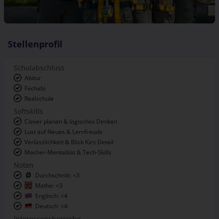
Stellenprofil
Schulabschluss
Abitur
Fachabi
Realschule
Softskills
Clever planen & logisches Denken
Lust auf Neues & Lernfreude
Verlässlichkeit & Blick fürs Detail
Macher-Mentalität & Tech-Skills
Noten
Durchschnitt: <3
Mathe: <3
Englisch: <4
Deutsch: <4
Interessensbereiche