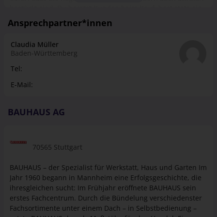
bestückt sind. Du berätst Kunden beim Kauf, hast stets ein
offenes Ohr für Fragen und nimmst Reklamationen
Ansprechpartner*innen
entgegen. Eine Ausbildung zum Verkäufer kann in
zahlreichen Ausbildungsbetrieben absolviert werden, vom
Claudia Müller
Schuhgeschäft über das Möbelhaus bis hin zum Baumarkt,
Baden-Württemberg
für jeden Geschmack gibt es den passenden
Ausbildungsbetrieb. Schon während deiner Ausbildung
Tel:
unterstützen wir dich mit individuellen Weiter­­bildungs­­
E-Mail:
möglich­keiten und machen aus dir einen echten Profi für
eine der folgenden Fachabteilungen: -Eisen­­waren/Werk­­
zeuge/Maschi­nen -Elektro/Leuch­ten/Elektro­­installation -
BAUHAUS AG
Farben/Lacke/Tapeten/Boden­­beläge -Holz/Bauelemente -
Sanitär/Fliesen/Bau­stoffe -Stadtgarten -BÄDERWELT
70565 Stuttgart
BAUHAUS – der Spezialist für Werkstatt, Haus und Garten Im
Jahr 1960 begann in Mannheim eine Erfolgsgeschichte, die
ihresgleichen sucht: Im Frühjahr eröffnete BAUHAUS sein
erstes Fachcentrum. Durch die Bündelung verschiedenster
Fachsortimente unter einem Dach – in Selbstbedienung –