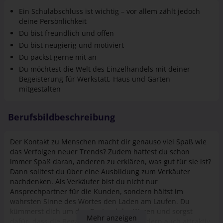
Ein Schulabschluss ist wichtig – vor allem zählt jedoch
deine Persönlichkeit
Du bist freundlich und offen
Du bist neugierig und motiviert
Du packst gerne mit an
Du möchtest die Welt des Einzel­handels mit deiner
Begeisterung für Werkstatt, Haus und Garten
mitgestalten
Berufsbildbeschreibung
Der Kontakt zu Menschen macht dir genauso viel Spaß wie
das Verfolgen neuer Trends? Zudem hattest du schon
immer Spaß daran, anderen zu erklären, was gut für sie ist?
Dann solltest du über eine Ausbildung zum Verkäufer
nachdenken. Als Verkäufer bist du nicht nur
Ansprechpartner für die Kunden, sondern hältst im
wahrsten Sinne des Wortes den Laden am Laufen. Du
kümmerst dich um den Bestand der Waren und sorgst
Mehr anzeigen
dafür, dass die Regale nicht nur gut, sondern auch attraktiv