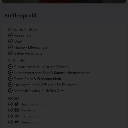
Stellenprofil
Schulabschluss
Realschule
Quali
Haupt- / Mittelschule
Schon Ausbildung
Softskills
Clever planen & logisches Denken
Kundenversteher-Sinn & Kommunikationsstärke
Team-Spirit & Zusammenhalt
Lösungstalent & Offenheit für Feedback
Verlässlichkeit & Blick fürs Detail
Noten
Durchschnitt: <3
Mathe: <3
Englisch: <3
Deutsch: <3