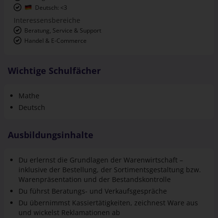
Interessensbereiche
Beratung, Service & Support
Handel & E-Commerce
Wichtige Schulfächer
Mathe
Deutsch
Ausbildungsinhalte
Du erlernst die Grundlagen der Warenwirtschaft –
inklusive der Bestellung, der Sortiments­gestaltung bzw.
Waren­präsentation und der Bestandskontrolle
Du führst Beratungs- und Verkaufsgespräche
Du übernimmst Kassier­tätigkeiten, zeichnest Ware aus
und wickelst Reklamationen ab
Du lernst die Backoffice-Bereiche im Kunden­infor­
mations­center kennen