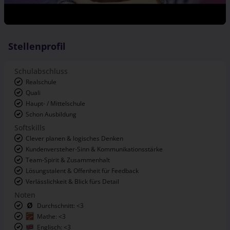
Stellenprofil
Schulabschluss
Realschule
Quali
Haupt- / Mittelschule
Schon Ausbildung
Softskills
Clever planen & logisches Denken
Kundenversteher-Sinn & Kommunikationsstärke
Team-Spirit & Zusammenhalt
Lösungstalent & Offenheit für Feedback
Verlässlichkeit & Blick fürs Detail
Noten
Durchschnitt: <3
Mathe: <3
Englisch: <3
Deutsch: <3