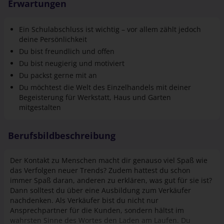
Ein Schulabschluss ist wichtig – vor allem zählt jedoch
deine Persönlichkeit
Du bist freundlich und offen
Du bist neugierig und motiviert
Du packst gerne mit an
Du möchtest die Welt des Einzel­handels mit deiner
Begeisterung für Werkstatt, Haus und Garten
mitgestalten
Berufsbildbeschreibung
Der Kontakt zu Menschen macht dir genauso viel Spaß wie
das Verfolgen neuer Trends? Zudem hattest du schon
immer Spaß daran, anderen zu erklären, was gut für sie ist?
Dann solltest du über eine Ausbildung zum Verkäufer
nachdenken. Als Verkäufer bist du nicht nur
Ansprechpartner für die Kunden, sondern hältst im
wahrsten Sinne des Wortes den Laden am Laufen. Du
kümmerst dich um den Bestand der Waren und sorgst
Mehr anzeigen
dafür, dass die Regale nicht nur gut, sondern auch attraktiv