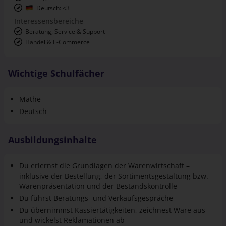
Interessensbereiche
Beratung, Service & Support
Handel & E-Commerce
Wichtige Schulfächer
Mathe
Deutsch
Ausbildungsinhalte
Du erlernst die Grundlagen der Warenwirtschaft –
inklusive der Bestellung, der Sortiments­gestaltung bzw.
Waren­präsentation und der Bestandskontrolle
Du führst Beratungs- und Verkaufsgespräche
Du übernimmst Kassier­tätigkeiten, zeichnest Ware aus
und wickelst Reklamationen ab
Du lernst die Backoffice-Bereiche im Kunden­infor­
mations­center kennen