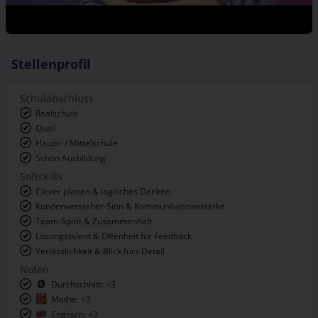
Stellenprofil
Schulabschluss
Realschule
Quali
Haupt- / Mittelschule
Schon Ausbildung
Softskills
Clever planen & logisches Denken
Kundenversteher-Sinn & Kommunikationsstärke
Team-Spirit & Zusammenhalt
Lösungstalent & Offenheit für Feedback
Verlässlichkeit & Blick fürs Detail
Noten
Durchschnitt: <3
Mathe: <3
Englisch: <3
Deutsch: <3