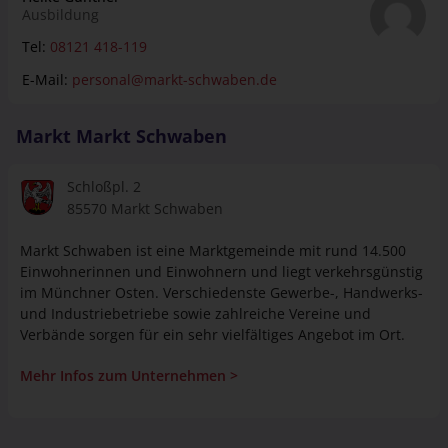
Rechtseingriffen oder auch richtiges
Tel:
08121 418-119
Verwaltungsmanagement und die Personalführung. Als
E-Mail:
personal@markt-schwaben.de
Verwaltungsfachangestellter Kommunalverwaltung stehen
dir viele Möglichkeiten in Gemeinde- und Kreisverwaltungen
oder kommunalen Ämtern und Behörden offen. Man
Markt Markt Schwaben
durchläuft grundsätzliche alle Abteilungen im Rathaus
(Bürger & Familie, Finanzen, Bauen & Umwelt,
Geschäftsleitung), in welchen man viele verschiedene
Schloßpl. 2
Tätigkeiten erlebt. Der Bürgerservice bietet viel
85570 Markt Schwaben
Bürgerkontakt, aber auch das Archiv in der Geschäftsleitung
ist sehr spannend.
Markt Schwaben ist eine Marktgemeinde mit rund 14.500
Einwohnerinnen und Einwohnern und liegt verkehrsgünstig
im Münchner Osten. Verschiedenste Gewerbe-, Handwerks-
und Industriebetriebe sowie zahlreiche Vereine und
Verbände sorgen für ein sehr vielfältiges Angebot im Ort.
Mehr Infos zum Unternehmen >