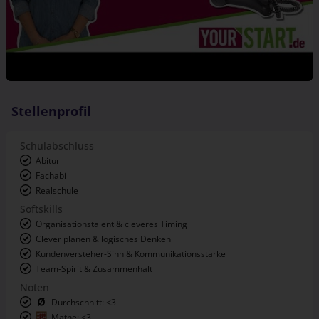
Stellenprofil
Schulabschluss
Abitur
Fachabi
Realschule
Softskills
Organisationstalent & cleveres Timing
Clever planen & logisches Denken
Kundenversteher-Sinn & Kommunikationsstärke
Team-Spirit & Zusammenhalt
Noten
Durchschnitt: <3
Mathe: <3
Englisch: <3