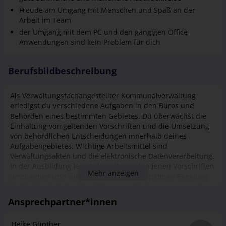
Arbeit im Team
der Umgang mit dem PC und den gängigen Office-
Anwendungen sind kein Problem für dich
Berufsbildbeschreibung
Als Verwaltungsfachangestellter Kommunalverwaltung
erledigst du verschiedene Aufgaben in den Büros und
Behörden eines bestimmten Gebietes. Du überwachst die
Einhaltung von geltenden Vorschriften und die Umsetzung
von behördlichen Entscheidungen innerhalb deines
Aufgabengebietes. Wichtige Arbeitsmittel sind
Verwaltungsakten und die elektronische Datenverarbeitung.
In der Ausbildung lernst du, mit verschiedenen Vorschriften
Mehr anzeigen
umzugehen und wie man bei Bedarf die richtige Regelung
findet. Du wirst bereits jetzt in verschiedenen spannenden
Feldern der Verwaltung eingesetzt, zum Beispiel im
Ansprechpartner*innen
Einwohnermeldeamt, im Bauamt oder in der
Zulassungsstelle. Teile der Ausbildung umfassen außerdem
Heike Günther
den Aufbau des Staates und die Stellung der Verwaltung,
Ausbildung
die Rechtsgrundlagen von Güterbeschaffung und