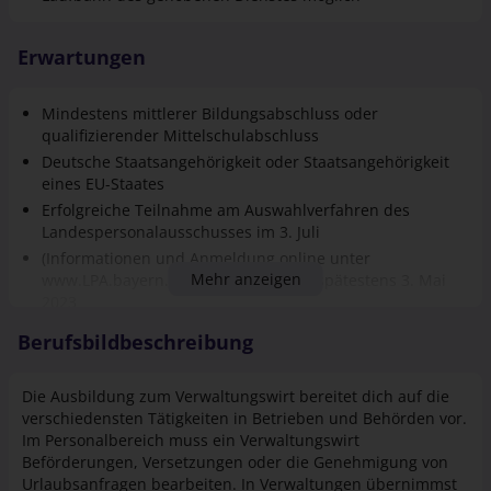
Mindestens mittlerer Bildungsabschluss oder
qualifizierender Mittelschulabschluss
Deutsche Staatsangehörigkeit oder Staatsangehörigkeit
eines EU-Staates
Erfolgreiche Teilnahme am Auswahlverfahren des
Landespersonalausschusses im 3. Juli
(Informationen und Anmeldung online unter
Mehr anzeigen
www.LPA.bayern.de). Anmeldung bis spätestens 3. Mai
2023
Interesse am Umgang mit rechtlichen Sachverhalten
Berufsbildbeschreibung
Spaß am Kontakt mit Bürgerinnen und Bürgern und an
der Teamarbeit
Die Ausbildung zum Verwaltungswirt bereitet dich auf die
Kommunikations- und Organisationstalent
verschiedensten Tätigkeiten in Betrieben und Behörden vor.
Lernbereitschaft sowie Zuverlässigkeit
Im Personalbereich muss ein Verwaltungswirt
Interesse und Freude an einer Bürotätigkeit
Beförderungen, Versetzungen oder die Genehmigung von
Urlaubsanfragen bearbeiten. In Verwaltungen übernimmst
du organisatorische Aufgaben. Du stellst Wirtschaftspläne
auf oder beschäftigst dich mit den Haushalts- sowie
Kassenwesen des Unternehmens. Liegt dein Einsatzbereich