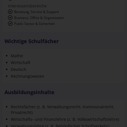
Business, Office & Organisation
Public Sector & Sicherheit
Wichtige Schulfächer
Mathe
Wirtschaft
Deutsch
Rechnungswesen
Ausbildungsinhalte
Rechtsfächer (z. B. Verwaltungsrecht, Kommunalrecht,
Privatrecht)
Wirtschafts- und Finanzlehre (z. B. Volkswirtschaftslehre)
Verwaltungslehre (z. B. Behördlicher Schriftverkehr)
Praktische Ausbildung am Landratsamt Starnberg und
Mitarbeit in verschiedenen Fachbereichen wie z. B.: