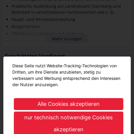
Haupt- und Personalverwaltung
BürgerService
Öffentliche Sicherheit und Ordnung
Mehr anzeigen
Jugend- und Sozialamt
Finanzwesen
Geschätzter Verdienst
Während der Ausbildung
1509,93 € - 1630 €
1509,93 € - 1630 €
1. Jahr
Diese Seite nutzt Website-Tracking-Technologien von
Dritten, um ihre Dienste anzubieten, stetig zu
1508 € - 1630 €
1508 € - 1630 €
2. Jahr
verbessern und Werbung entsprechend den Interessen
der Nutzer anzuzeigen.
Nach der Ausbildung
4030 € - 4510 €
4030 € - 4510 €
Alle Cookies akzeptieren
Vorteile
nur technisch notwendige Cookies
akzeptieren
... ein starkes Onboarding Unsere Einführungstage sowie