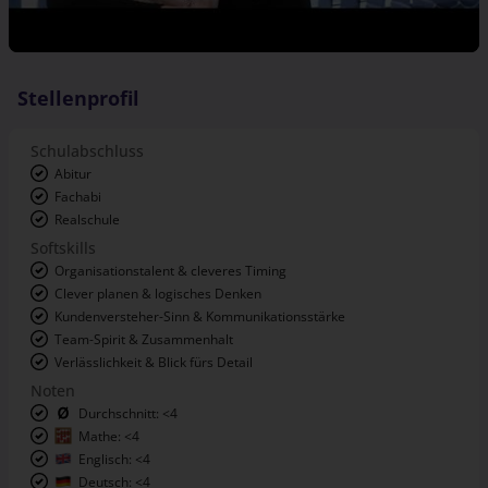
Stellenprofil
Schulabschluss
Abitur
Fachabi
Realschule
Softskills
Organisationstalent & cleveres Timing
Clever planen & logisches Denken
Kundenversteher-Sinn & Kommunikationsstärke
Team-Spirit & Zusammenhalt
Verlässlichkeit & Blick fürs Detail
Noten
Durchschnitt: <4
Mathe: <4
Englisch: <4
Deutsch: <4
Interessensbereiche
Beratung, Service & Support