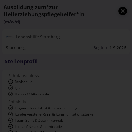
Ausbildung zum*zur
Heilerziehungspflegehelfer*in
(m/w/d)
Lebenshilfe Starnberg
Starnberg
Beginn:
1.9.2026
Stellenprofil
Schulabschluss
Realschule
Quali
Haupt- / Mittelschule
Softskills
Organisationstalent & cleveres Timing
Kundenversteher-Sinn & Kommunikationsstärke
Team-Spirit & Zusammenhalt
Lust auf Neues & Lernfreude