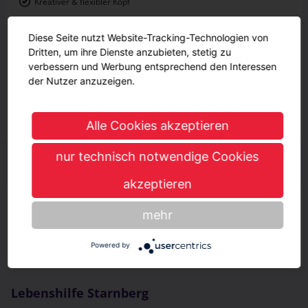
Kreativer & flexibler Kopf
Noten
Durchschnitt: <4
Diese Seite nutzt Website-Tracking-Technologien von
Mathe: <4
Dritten, um ihre Dienste anzubieten, stetig zu
Englisch: <4
verbessern und Werbung entsprechend den Interessen
Deutsch: <4
der Nutzer anzuzeigen.
Interessensbereiche
Gesundheit, Fitness & Medizin
Alle Cookies akzeptieren
Soziales, Erziehung & Pflege
nur technisch notwendige Cookies
Ansprechpartner*innen
akzeptieren
Karin Echter
Ausbildung, Praktikum, FSJ und BFD
mehr
Tel:
08151 276-290
Powered by
E-Mail:
KEchter@lhsta.de
Lebenshilfe Starnberg