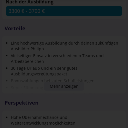
Nach der Ausbildung
3300 € - 3700 €
3300 € - 3700 €
Vorteile
Eine hochwertige Ausbildung durch deinen zukünftigen
Ausbilder Philipp
Vielseitiger Einsatz in verschiedenen Teams und
Arbeitsbereichen
30 Tage Urlaub und ein sehr gutes
Ausbildungsvergütungspaket
Bonuszahlungen bei guten Schulleistungen
Mehr anzeigen
Super Stimmung und ein tolles Team
Gute Ausbildungsbetreuung und regelmäßige
Feedbackgespräche
Perspektiven
Hohe Übernahmechance und
Weiterentwicklungsmöglichkeiten