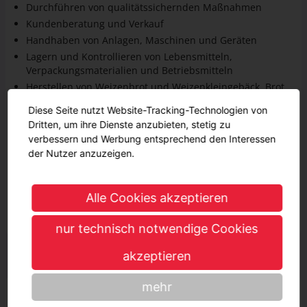
Durchführen von qualitätssichernden Maßnahmen
Kundenberatung und Verkauf
Handhaben von Anlagen, Maschinen und Geräten
Lagern und Kontrollieren von Lebensmitteln,
Verpackungsmaterialien und Betriebsmitteln
Herstellen von Weizenbrot und Weizenkleingebäck, Brot
und Kleingebäck, Feinen Backwaren aus Teigen
Diese Seite nutzt Website-Tracking-Technologien von
Herstellen und Weiterverarbeiten von Massen,
Dritten, um ihre Dienste anzubieten, stetig zu
Überzügen, Füllungen und Cremes
verbessern und Werbung entsprechend den Interessen
Herstellen von Partykleingebäck und Süßspeisen, Torten
der Nutzer anzuzeigen.
und Desserts, Backwarensnacks und kleinen Gerichten
unter Verwendung frischer Rohstoffe
Organisation des Ausbildungsbetriebes, Berufsbildung
Alle Cookies akzeptieren
sowie Arbeits- und Tarifrecht, Sicherheit und
Gesundheitsschutz, Umweltschutz und Nachhaltigkeit
nur technisch notwendige Cookies
Geschätzter Verdienst
akzeptieren
mehr
Während der Ausbildung