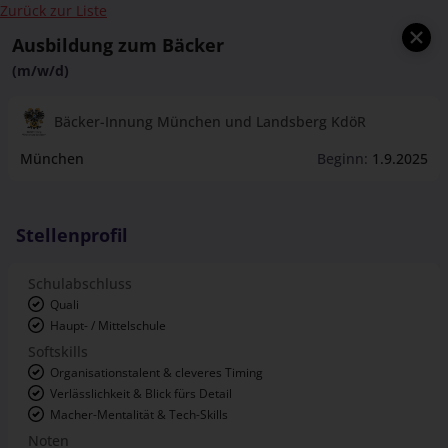
Zurück zur Liste
Ausbildung zum Bäcker
(m/w/d)
Bäcker-Innung München und Landsberg KdöR
München
Beginn:
1.9.2025
Stellenprofil
Schulabschluss
Quali
Haupt- / Mittelschule
Softskills
Organisationstalent & cleveres Timing
Verlässlichkeit & Blick fürs Detail
Macher-Mentalität & Tech-Skills
Noten