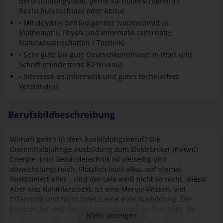
Berufsbildungsreife, gerne Fachoberschulreife /
Realschulabschluss oder Abitur
• Mindestens befriedigender Notenschnitt in
Mathematik, Physik und Informatik (alternativ
Naturwissenschaften / Technik)
• Sehr gute bis gute Deutschkenntnisse in Wort und
Schrift (mindestens B2 Niveau)
• Interesse an Informatik und gutes technisches
Verständnis
Berufsbildbeschreibung
Worum geht´s in dem Ausbildungsberuf? Die
dreieinhalbjährige Ausbildung zum Elektroniker (m/w/d)
Energie- und Gebäudetechnik ist vielseitig und
abwechslungsreich. Plötzlich läuft alles, auf einmal
funktioniert alles – und der Laie weiß nicht so recht, wieso.
Aber was dahintersteckt, ist eine Menge Wissen, viel
Erfahrung und nicht zuletzt eine gute Ausbildung. Der
Elektroniker und die Elektronikerin haben dies alles. Ihr
Mehr anzeigen
bringt Licht ins Gebäude und den Motor zum Laufen. Ihr