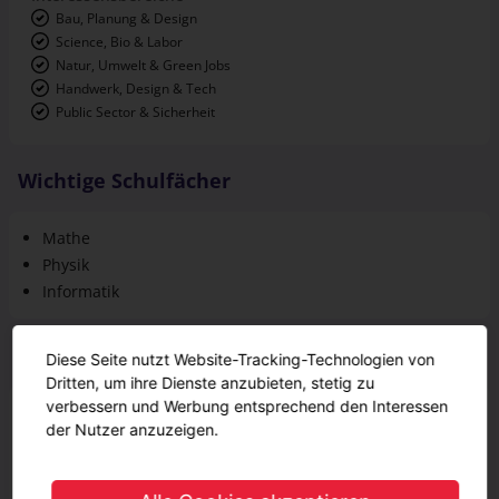
Bau, Planung & Design
Science, Bio & Labor
Natur, Umwelt & Green Jobs
Handwerk, Design & Tech
Public Sector & Sicherheit
Wichtige Schulfächer
Mathe
Physik
Informatik
Geschätzter Verdienst
Diese Seite nutzt Website-Tracking-Technologien von
Dritten, um ihre Dienste anzubieten, stetig zu
verbessern und Werbung entsprechend den Interessen
Während der Ausbildung
der Nutzer anzuzeigen.
1218,26 € - 1320 €
1218,26 € - 1320 €
1. Jahr
1268,2 € - 1370 €
1268,2 € - 1370 €
2. Jahr