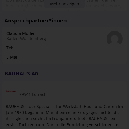
Job hältst du den Laden buchstäblich am Laufen, denn er
Mehr anzeigen
bietet dir gleich mehrere Einsatzgebiete. Du bestellst Ware,
nimmst diese an, lagerst sie und bestückst damit die
Regale. Kunden berätst du fachkundig, bleibst auch bei den
Ansprechpartner*innen
ausgefallensten Anliegen oder Wünschen stets cool und
lässt am Ende des Einkaufs beim Abkassieren schließlich die
Claudia Müller
Kasse klingeln. Schon während deiner Ausbildung
Baden-Württemberg
unterstützen wir dich mit individuellen Weiter­bildungs­
möglichkeiten und machen aus dir einen echten Profi für
Tel:
eine der folgenden Fachabteilungen: -Eisen­waren/Werk­
E-Mail:
zeuge/Maschinen -Elektro/Leuchten/Elektro­installation -
Farben/Lacke/Ta­peten/Boden­beläge -Holz/Bau­elemente -
Sanitär/Fliesen/Baustoffe -Stadtgarten -BÄDERWELT
BAUHAUS AG
79541 Lörrach
BAUHAUS – der Spezialist für Werkstatt, Haus und Garten Im
Jahr 1960 begann in Mannheim eine Erfolgsgeschichte, die
ihresgleichen sucht: Im Frühjahr eröffnete BAUHAUS sein
erstes Fachcentrum. Durch die Bündelung verschiedenster