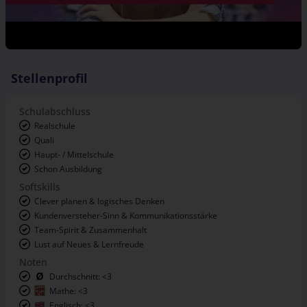
Stellenprofil
Schulabschluss
Realschule
Quali
Haupt- / Mittelschule
Schon Ausbildung
Softskills
Clever planen & logisches Denken
Kundenversteher-Sinn & Kommunikationsstärke
Team-Spirit & Zusammenhalt
Lust auf Neues & Lernfreude
Noten
Durchschnitt: <3
Mathe: <3
Englisch: <3