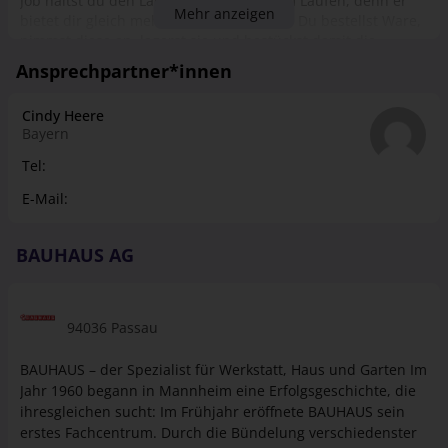
Job hältst du den Laden buchstäblich am Laufen, denn er
Mehr anzeigen
bietet dir gleich mehrere Einsatzgebiete. Du bestellst Ware,
nimmst diese an, lagerst sie und bestückst damit die
Regale. Kunden berätst du fachkundig, bleibst auch bei den
Ansprechpartner*innen
ausgefallensten Anliegen oder Wünschen stets cool und
lässt am Ende des Einkaufs beim Abkassieren schließlich die
Cindy Heere
Kasse klingeln. Schon während deiner Ausbildung
Bayern
unterstützen wir dich mit individuellen Weiter­bildungs­
möglichkeiten und machen aus dir einen echten Profi für
Tel:
eine der folgenden Fachabteilungen: -Eisen­waren/Werk­
E-Mail:
zeuge/Maschinen -Elektro/Leuchten/Elektro­installation -
Farben/Lacke/Ta­peten/Boden­beläge -Holz/Bau­elemente -
Sanitär/Fliesen/Baustoffe -Stadtgarten -BÄDERWELT
BAUHAUS AG
94036 Passau
BAUHAUS – der Spezialist für Werkstatt, Haus und Garten Im
Jahr 1960 begann in Mannheim eine Erfolgsgeschichte, die
ihresgleichen sucht: Im Frühjahr eröffnete BAUHAUS sein
erstes Fachcentrum. Durch die Bündelung verschiedenster