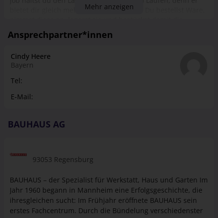
Job hältst du den Laden buchstäblich am Laufen, denn er
Mehr anzeigen
bietet dir gleich mehrere Einsatzgebiete. Du bestellst Ware,
nimmst diese an, lagerst sie und bestückst damit die
Regale. Kunden berätst du fachkundig, bleibst auch bei den
Ansprechpartner*innen
ausgefallensten Anliegen oder Wünschen stets cool und
lässt am Ende des Einkaufs beim Abkassieren schließlich die
Cindy Heere
Kasse klingeln. Schon während deiner Ausbildung
Bayern
unterstützen wir dich mit individuellen Weiter­bildungs­
möglichkeiten und machen aus dir einen echten Profi für
Tel:
eine der folgenden Fachabteilungen: -Eisen­waren/Werk­
E-Mail:
zeuge/Maschinen -Elektro/Leuchten/Elektro­installation -
Farben/Lacke/Ta­peten/Boden­beläge -Holz/Bau­elemente -
Sanitär/Fliesen/Baustoffe -Stadtgarten -BÄDERWELT
BAUHAUS AG
93053 Regensburg
BAUHAUS – der Spezialist für Werkstatt, Haus und Garten Im
Jahr 1960 begann in Mannheim eine Erfolgsgeschichte, die
ihresgleichen sucht: Im Frühjahr eröffnete BAUHAUS sein
erstes Fachcentrum. Durch die Bündelung verschiedenster