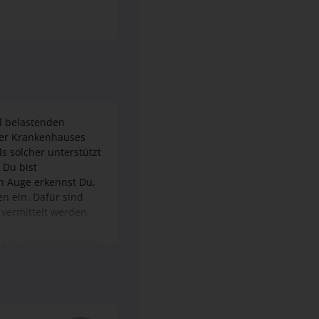
al belastenden
der Krankenhauses
ls solcher unterstützt
 Du bist
en Auge erkennst Du,
n ein. Dafür sind
vermittelt werden.
,
Du. Als ausgelernter
 so kalten Welt.