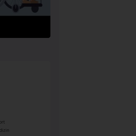
ort
dizin
ege