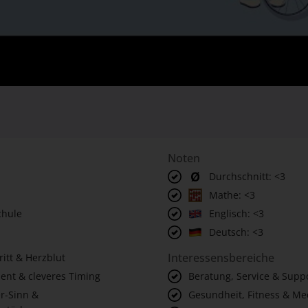
Noten
Durchschnitt: <3
Mathe: <3
chule
Englisch: <3
Deutsch: <3
Interessensbereiche
itt & Herzblut
lent & cleveres Timing
Beratung, Service & Supp
r-Sinn &
Gesundheit, Fitness & Me
stärke
Soziales, Erziehung & Pfl
Zusammenhalt
 Offenheit für Feedback