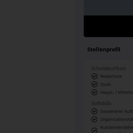
Stellenprofil
Schulabschluss
Realschule
Quali
Haupt- / Mittels
Softskills
Souveräner Auftr
Organisationsta
Kundenverstehe
Kommunikations
Team-Spirit & 
Lösungstalent &