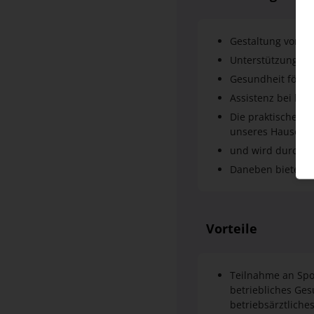
Unterstützung be
Gesundheit förde
Assistenz bei be
Die praktische Au
unseres Hauses
und wird durch kl
Daneben bieten w
Vorteile
Teilnahme an Spo
betriebliches Ge
betriebsärztlich
Arbeitgeberfinanz
Möglichkeit des g