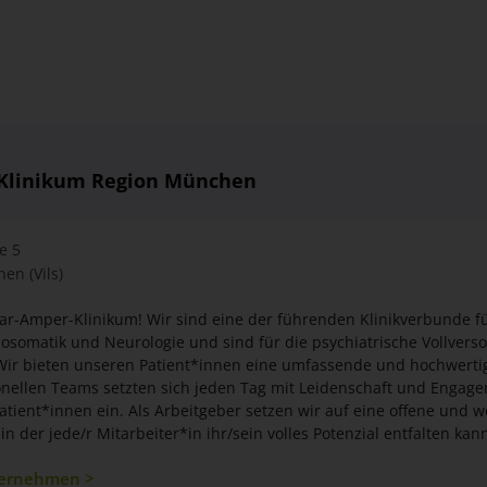
-Klinikum Region München
e 5
en (Vils)
Amper-Klinikum! Wir sind eine der führenden Klinikverbunde für Psychiatr
k und Neurologie und sind für die psychiatrische Vollversorgung im Großraum
ren Patient*innen eine umfassende und hochwertige Versorgung.
ten sich jeden Tag mit Leidenschaft und Engagement für die
ber setzen wir auf eine offene und wertschätzende
otenzial entfalten kann. Wir fördern die
individuelle Weiterbildung und sorgen für eine ausgewogene Work-Life-Balance
ternehmen >