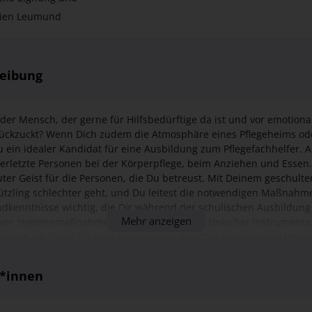
reibung
nder Mensch, der gerne für Hilfsbedürftige da ist und vor emotion
urückzuckt? Wenn Dich zudem die Atmosphäre eines Pflegeheims o
 Du ein idealer Kandidat für eine Ausbildung zum Pflegefachhelfer. A
verletzte Personen bei der Körperpflege, beim Anziehen und Essen.
er Geist für die Personen, die Du betreust. Mit Deinem geschult
tzling schlechter geht, und Du leitest die notwendigen Maßnahme
dkenntnisse wichtig, die Dir während der schulischen Ausbildung 
Mehr anzeigen
 von Hygienemaßnahmen, das Reinigen medizinischer Instrumente
 sowie die Durchführung kleiner medizinischer Maßnahmen lernst 
t Du für Deine Patienten zu einem warmen Lichtschein in dieser oft
r*innen