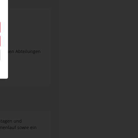
rischen Abteilungen
an
stagen und
menlauf sowie ein
en Tag