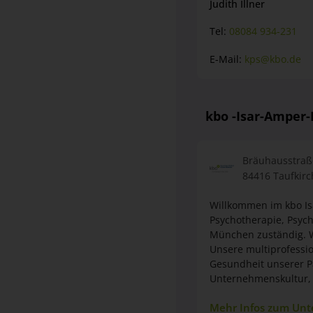
E-Mail:
kps@kbo.de
kbo -Isar-Amper
Bräuhausstraß
84416 Taufkirch
Willkommen im kbo Isar-
Psychotherapie, Psychosomati
München zuständig. Wir bieten unse
Unsere multiprofessionellen Teams setz
Gesundheit unserer Patient*innen ein. Als Arbeitge
Unternehmenskultur, in der jede/r Mitarbeiter*in ihr/sein volles P
Mehr Infos zum Un