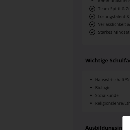
Verlässlichkeit &
Starkes Mindset
Wichtige Schulfä
Hauswirtschaft/So
Biologie
Sozialkunde
Religionslehre/Et
Ausbildungsinha
Gestaltung von A