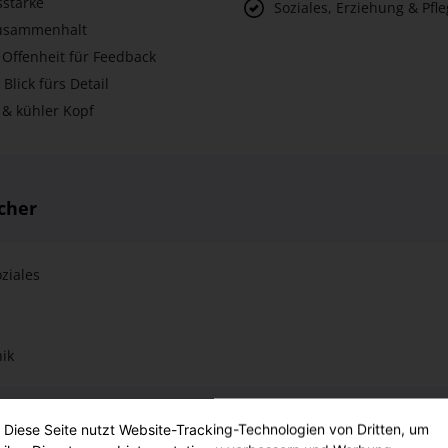
 Blick fürs Detail
 & kühler Kopf
cher
ziales
hik
lte
Diese Seite nutzt Website-Tracking-Technologien von Dritten, um
rbeits- und Beziehungsprozessen