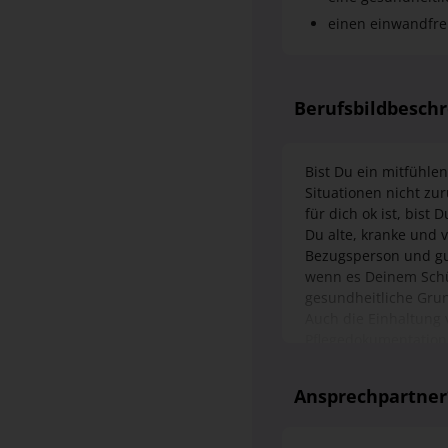
Berufsbildbesch
Bist Du ein mitfühle
Situationen nicht z
für dich ok ist, bist
Du alte, kranke und 
Bezugsperson und gut
wenn es Deinem Schü
gesundheitliche Grun
Auch die Einhaltung
Pflegedokumentation
Pflegefachhelfer wirs
Ansprechpartne
Judith Illner
Tel:
08084 934-231