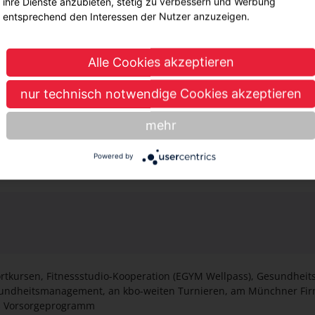
ihre Dienste anzubieten, stetig zu verbessern und Werbung
i der selbstbestimmten Lebensführung und Selbstpflege
entsprechend den Interessen der Nutzer anzuzeigen.
rn und wiederherstellen
sonderen Pflegeanlässen
Alle Cookies akzeptieren
sbildung erfolgt im konservativen Fachbereich der gerontopsychat
nur technisch notwendige Cookies akzeptieren
inische Unterrichte und gezielte Praxisanleitung unterstützt
mehr
ir einen zweiwöchigen Einsatz im Bereich der ambulanten Pflege 
Powered by
rtkursen, Fitnessstudio-Kooperation (EGYM Wellpass), Gesundheit
sundheitsmanagement, an kbo-weiten Turnieren, am Münchner Fir
es Vorsorgeprogramm
ierte fachliche und persönliche Entwicklungsmöglichkeiten
ünstigen "Fahrradleasings”: klimaneutral, staufrei und fit durch d