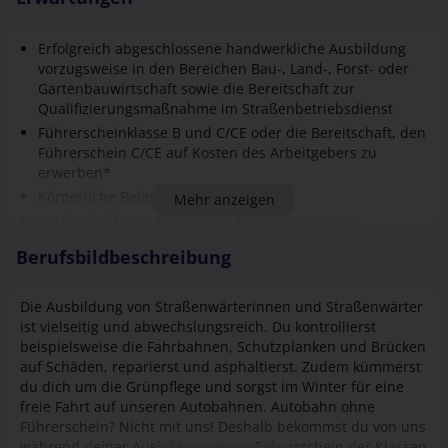
Sicherheit. Sicherer Arbeitsplatz durch 100%
Bundeseigentum mit Elementen aus freier Wirtschaft
und öffentlicher Verwaltung, attraktive Altersvorsorge
Erfolgreich abgeschlossene handwerkliche Ausbildung
vorzugsweise in den Bereichen Bau-, Land-, Forst- oder
Gartenbauwirtschaft sowie die Bereitschaft zur
Qualifizierungsmaßnahme im Straßenbetriebsdienst
Führerscheinklasse B und C/CE oder die Bereitschaft, den
Führerschein C/CE auf Kosten des Arbeitgebers zu
erwerben*
Körperliche Belastbarkeit
Mehr anzeigen
Bereitschaft zum Führen von Dienstfahrzeugen
Bereitschaft zur Schichtarbeit und Rufbereitschaft im
Berufsbildbeschreibung
Winter- und Sommerdienst
Die Ausbildung von Straßenwärterinnen und Straßenwärter
ist vielseitig und abwechslungsreich. Du kontrollierst
beispielsweise die Fahrbahnen, Schutzplanken und Brücken
auf Schäden, reparierst und asphaltierst. Zudem kümmerst
du dich um die Grünpflege und sorgst im Winter für eine
freie Fahrt auf unseren Autobahnen. Autobahn ohne
Führerschein? Nicht mit uns! Deshalb bekommst du von uns
während deiner Ausbildung einen Führerschein der Klassen