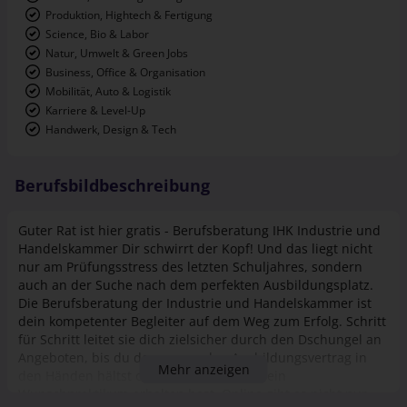
Produktion, Hightech & Fertigung
Science, Bio & Labor
Natur, Umwelt & Green Jobs
Business, Office & Organisation
Mobilität, Auto & Logistik
Karriere & Level-Up
Handwerk, Design & Tech
Berufsbildbeschreibung
Guter Rat ist hier gratis - Berufsberatung IHK Industrie und
Handelskammer Dir schwirrt der Kopf! Und das liegt nicht
nur am Prüfungsstress des letzten Schuljahres, sondern
auch an der Suche nach dem perfekten Ausbildungsplatz.
Die Berufsberatung der Industrie und Handelskammer ist
dein kompetenter Begleiter auf dem Weg zum Erfolg. Schritt
für Schritt leitet sie dich zielsicher durch den Dschungel an
Angeboten, bis du den passenden Ausbildungsvertrag in
Mehr anzeigen
den Händen hältst oder die Zusage für dein
Wunschpraktikum erhalten hast. Online gibt es nicht nur