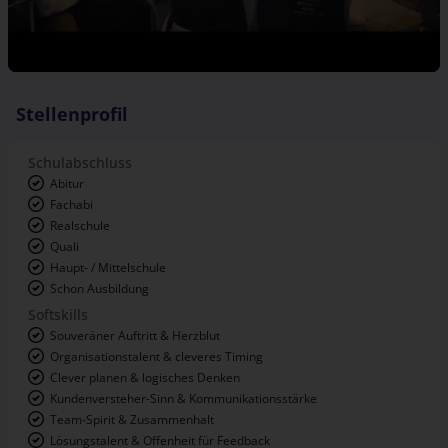
Stellenprofil
Schulabschluss
Abitur
Fachabi
Realschule
Quali
Haupt- / Mittelschule
Schon Ausbildung
Softskills
Souveräner Auftritt & Herzblut
Organisationstalent & cleveres Timing
Clever planen & logisches Denken
Kundenversteher-Sinn & Kommunikationsstärke
Team-Spirit & Zusammenhalt
Lösungstalent & Offenheit für Feedback