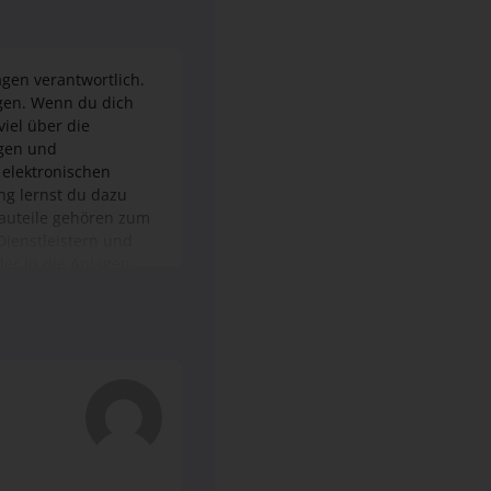
iel über die
agen und
 elektronischen
ng lernst du dazu
Bauteile gehören zum
Dienstleistern und
er in die Anlagen
ronischer Anlagen
nübergängen,
verfahren sowie
enfalls in dein