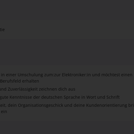
 in einer Umschulung zum:zur Elektroniker:in und möchtest einen 
 Berufsfeld erhalten
und Zuverlässigkeit zeichnen dich aus
gute Kenntnisse der deutschen Sprache in Wort und Schrift
eit, dein Organisationsgeschick und deine Kundenorientierung br
 ein
reibung
stechnik sind für den reibungslosen Betrieb der elektronischen Anl
em die Installation, Wartung sowie die Reparatur elektrischer Anl