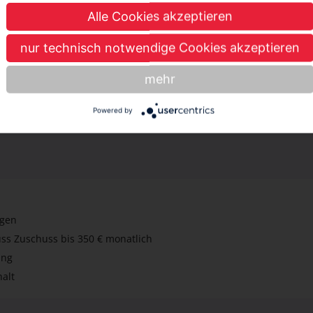
Konfigurieren von IT-Systemen
Alle Cookies akzeptieren
icherheit von elektrischen Anlagen und Betriebsmitteln
Mehr anzeigen
ng und Kontrolle von Arbeitsabläufen
nur technisch notwendige Cookies akzeptieren
n Arbeiten
mehr
denberatung in den Objekten vor Ort
Powered by
ngen
ss Zuschuss bis 350 € monatlich
ung
alt
ie