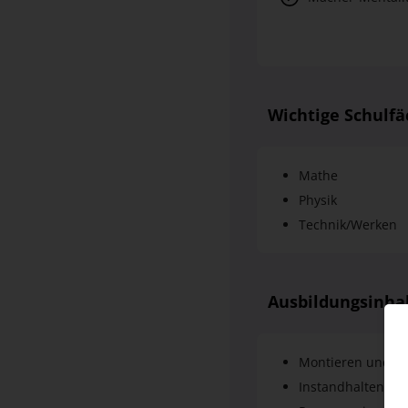
Wichtige Schulfä
Mathe
Physik
Technik/Werken
Ausbildungsinha
Montieren und Ans
Instandhalten vo
Programmierung, 
Anlagen
Messung und Anal
Technische Auftr