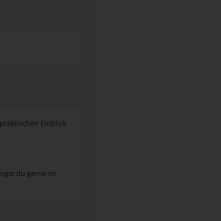
praktischen Einblick
ingst du gerne im
agen verantwortlich.
agen. Wenn du dich