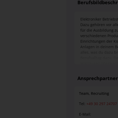
für die Ausbildung z
verschiedenen Produ
Einrichtungen der Ko
Anlagen in deinem Be
alles, was du dazu b
Berufsalltag dazu. Da
Monteuren überwache
einweisen. Deine Auf
Gewissenhaft beglei
Ansprechpartne
Signalen und Stellwe
deren fachkundige Do
Aufgabenbereich Du 
Team, Recruiting
Tel:
+49 30 297 24707
E-Mail:
DB InfraGO AG