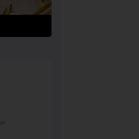
ort
sation