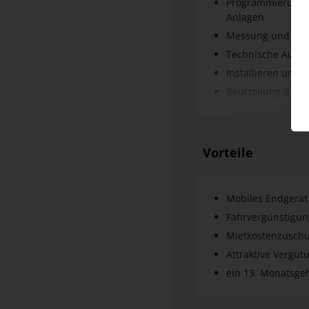
Installieren und 
Beurteilung der S
Planung, Umsetzu
Dokumentation vo
Qualifizierte Kun
Vorteile
Mobiles Endgerät
Fahrvergünstigu
Mietkostenzuschu
Attraktive Vergüt
ein 13. Monatsgeh
Perspektiven
Übernahmegarant