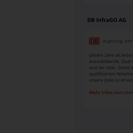
Augsburg
, Kem
Unsere Ziele als Arbe
Auszubildende, Dual S
sind wir stolz. Damit wir noch besser werden, wollen wir in den kommenden Jahren Tausende von
qualifizierten Mitarb
unsere Ziele zu errei
Mehr Infos zum Un