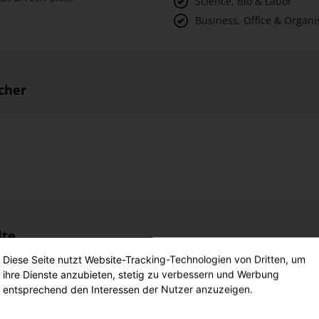
cher
lte
chließen elektrischer Betriebsmittel
n Anlagen und Systemen
Montage, Inbetriebnahme und Instandhaltung von Maschinen und
Diese Seite nutzt Website-Tracking-Technologien von Dritten, um
ihre Dienste anzubieten, stetig zu verbessern und Werbung
yse von elektrischen Systemen
entsprechend den Interessen der Nutzer anzuzeigen.
agsanalyse und Lösungsentwicklung