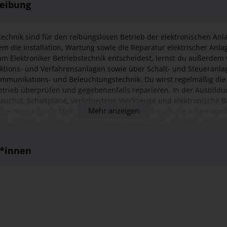
um Elektroniker Betriebstechnik entscheidest, lernst du außerdem v
ktions- und Verfahrensanlagen sowie über Schalt- und Steueranl
mmunikations- und Beleuchtungstechnik. Du wirst regelmäßig die
trieb überprüfen und gegebenenfalls reparieren. In der Ausbildu
rauchst: Schaltpläne, verschiedene Werkzeuge und elektronische 
Mehr anzeigen
bei musst du als Elektroniker Betriebstechnik auch die Arbeit von 
n, fertige Anlagen an Kunden übergeben und zukünftige Anwend
gaben: Du erhältst Einblicke in die Betreuung verschiedener elekt
test du die Instandhaltung und Instandsetzung von Weichen, Bah
r*innen
rkstechniken Du erlernst Kenntnisse zu Mess-, Prüf- und Diagnose
kumentation Die Analyse und Beseitigung von Störungen gehört eb
bist draußen mit einem Team von drei Personen unterwegs