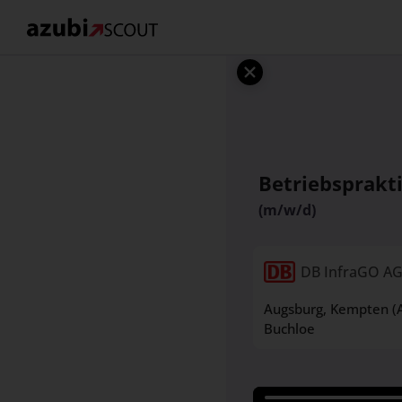
Betriebsprakt
(m/w/d)
DB InfraGO A
Augsburg
, Kempten (A
Buchloe