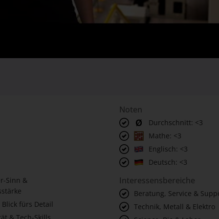
Noten
Durchschnitt: <3
Mathe: <3
Englisch: <3
Deutsch: <3
Interessensbereiche
r-Sinn &
stärke
Beratung, Service & Supp
 Blick fürs Detail
Technik, Metall & Elektro
ät & Tech-Skills
Science, Bio & Labor
Business, Office & Organi