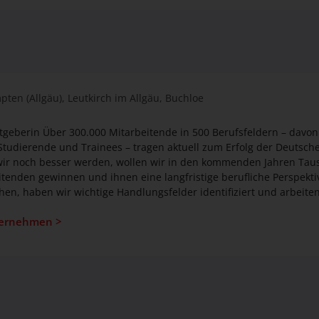
pten (Allgäu)
, Leutkirch im Allgäu
, Buchloe
itgeberin Über 300.000 Mitarbeitende in 500 Berufsfeldern – davon
tudierende und Trainees ­– tragen aktuell zum Erfolg der Deutsch
eitenden gewinnen und ihnen eine langfristige berufliche Perspekt
chen, haben wir wichtige Handlungsfelder identifiziert und arbeite
ternehmen >