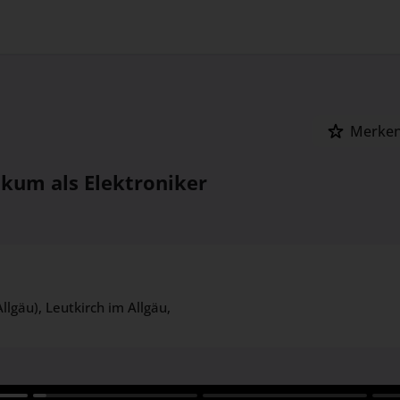
Merke
ikum als Elektroniker
G
llgäu)
, Leutkirch im Allgäu
,