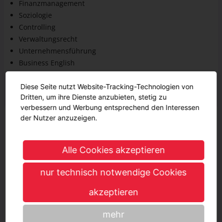
Controlling
Verwaltungsrecht
Unternehmensführung
Business English
Geschätzter Verdienst
Diese Seite nutzt Website-Tracking-Technologien von
Dritten, um ihre Dienste anzubieten, stetig zu
Während der Ausbildung
verbessern und Werbung entsprechend den Interessen
1500 € - 1620 €
1500 € - 1620 €
1. Jahr
der Nutzer anzuzeigen.
1500 € - 1620 €
1500 € - 1620 €
2. Jahr
Alle Cookies akzeptieren
1500 € - 1620 €
1500 € - 1620 €
3. Jahr
nur technisch notwendige Cookies
Nach der Ausbildung
akzeptieren
4500 € - 5040 €
4500 € - 5040 €
mehr