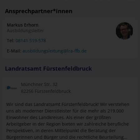
eher lokal, dann kannst du deine Kenntnisse im Rathaus,
auf einem Landratsamt oder in einer Schulverwaltung
Markus Erhorn
einbringen. Aber auch eine Tätigkeit in Ministerien und
Ausbildungsleiter
Regierungspräsidien, bei Verkehrsbetrieben, Stadtwerken
oder Universitäten ist möglich.
Tel:
08141 519-578
E-Mail:
ausbildungsleitung@lra-ffb.de
Landratsamt Fürstenfeldbruck
Münchner Str. 32
82256 Fürstenfeldbruck
Wir sind das Landratsamt Fürstenfeldbruck! Wir verstehen
uns als moderner Dienstleister für die mehr als 219.000
Einwohner des Landkreises. Als einer der größten
Arbeitgeber in der Region bieten wir zahlreiche berufliche
Perspektiven, in deren Mittelpunkt die Beratung der
Bürgerinnen und Bürger und die rechtliche Beurteilung
verschiedenster Anliegen stehen. Wir glauben an eine
Mehr Infos zum Unternehmen >
offene, faire und partnerschaftliche Zusammenarbeit in