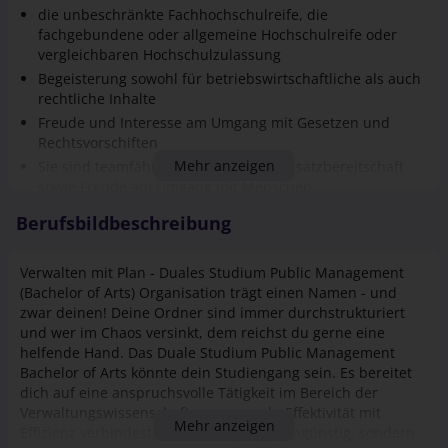
vergleichbaren Hochschulzulassung
Begeisterung sowohl für betriebswirtschaftliche als auch
rechtliche Inhalte
Freude und Interesse am Umgang mit Gesetzen und
Rechtsvorschiften
Mehr anzeigen
Sie sind teamfähig, flexibel, zeigen Einsatzbereitschaft
sowie Freude am Umgang mit Menschen
Selbstständigkeit, rasche Auffassungsgabe,
Berufsbildbeschreibung
Eigeninitiative, Lernbereitschaft und
Durchhaltevermögen für das semi-virtuelle
Studienkonzept
Verwalten mit Plan - Duales Studium Public Management
(Bachelor of Arts) Organisation trägt einen Namen - und
Deutschkenntnisse auf Niveau C1
zwar deinen! Deine Ordner sind immer durchstrukturiert
und wer im Chaos versinkt, dem reichst du gerne eine
helfende Hand. Das Duale Studium Public Management
Bachelor of Arts könnte dein Studiengang sein. Es bereitet
dich auf eine anspruchsvolle Tätigkeit im Bereich der
Verwaltungswissenschaften vor, wo du Effektivität mit
Mehr anzeigen
Effizienz verbindest, also nicht nur kostengünstig, sondern
auch zielorientiert arbeitest. Dabei bleibst du im Umgang
mit dem Bürger stets freundlich und geduldig. Liebst du es
Ansprechpartner*innen