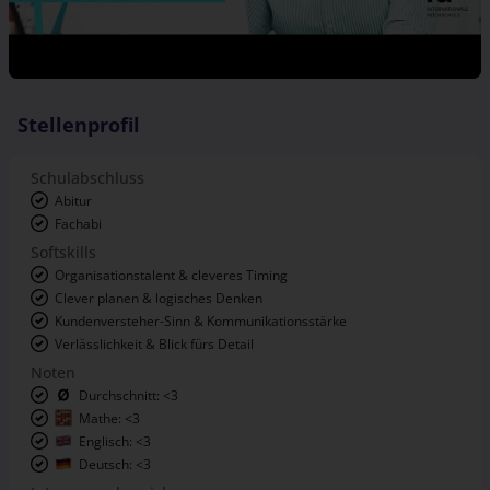
Stellenprofil
Schulabschluss
Abitur
Fachabi
Softskills
Organisationstalent & cleveres Timing
Clever planen & logisches Denken
Kundenversteher-Sinn & Kommunikationsstärke
Verlässlichkeit & Blick fürs Detail
Noten
Durchschnitt: <3
Mathe: <3
Englisch: <3
Deutsch: <3
Interessensbereiche
Beratung, Service & Support