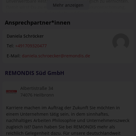
unverwertbare Restabfälle umweltverträglich zu vernichten.
Mehr anzeigen
Damit wirst Du zu einem Helden für Ressourcenschonung,
innovative Kreislaufwirtschaft und Entsorgung. Doch ein
Duales Studium BWL Technical Management /
Ansprechpartner*innen
Wertstoffmanagement und Recycling ist nicht nur auf
technische Aspekte beschränkt. Auch die klassische
Daniela Schröcker
Betriebswirtschaftslehre spielt eine wichtige Rolle, damit Du
neben den ökologischen auch die ökonomischen Aspekte
Tel:
+491709320477
der Abfallverwertung lernst. Was Dir die Hochschule in der
Theorie vermittelt, vertiefst Du in der praktischen Arbeit im
E-Mail:
daniela.schroecker@remondis.de
Ausbildungsbetrieb. Am Ende bist Du ein kompetenter
Manager für nachhaltige Kreislauflösungen, auf den in der
REMONDIS Süd GmbH
zukunftsorientierten Recyclingbranche spannende Jobs
warten. Bei uns haben Sie die Möglichkeit, Theorie und
Praxis perfekt miteinander zu verknüpfen – wodurch Sie Ihr
Albertistraße 34
duales Studium als hoch qualifizierter Spezialist
74076 Heilbronn
abschließen werden
Karriere machen im Auftrag der Zukunft Sie möchten in
einem Unternehmen tätig sein, in dem sinnhaftes,
nachhaltiges Arbeiten Philosophie und Unternehmenszweck
zugleich ist? Dann haben Sie bei REMONDIS mehr als
reichlich Gelegenheit dazu. Für unsere deutschlandweit