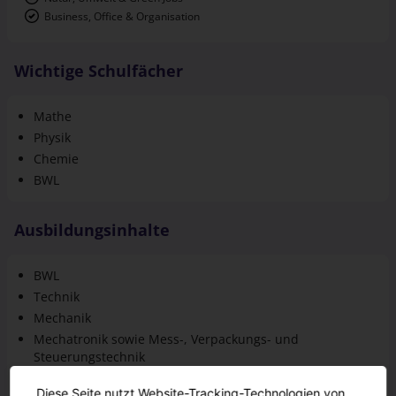
Business, Office & Organisation
Wichtige Schulfächer
Mathe
Physik
Chemie
BWL
Ausbildungsinhalte
BWL
Technik
Mechanik
Mechatronik sowie Mess-, Verpackungs- und
Steuerungstechnik
Wertstoff und Materialkunde
Diese Seite nutzt Website-Tracking-Technologien von