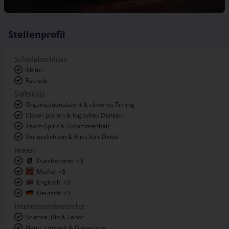
Stellenprofil
Schulabschluss
Abitur
Fachabi
Softskills
Organisationstalent & cleveres Timing
Clever planen & logisches Denken
Team-Spirit & Zusammenhalt
Verlässlichkeit & Blick fürs Detail
Noten
Durchschnitt: <3
Mathe: <3
Englisch: <3
Deutsch: <3
Interessensbereiche
Science, Bio & Labor
Natur, Umwelt & Green Jobs