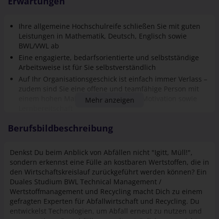
Erwartungen
Ihre allgemeine Hochschulreife schließen Sie mit guten
Leistungen in Mathematik, Deutsch, Englisch sowie
BWL/VWL ab
Eine engagierte, bedarfsorientierte und selbstständige
Arbeitsweise ist für Sie selbstverständlich
Auf Ihr Organisationsgeschick ist einfach immer Verlass –
zudem sind Sie eine offene und teamfähige Person mit
einem hohen Maß an Verlässlichkeit, Motivation sowie
Mehr anzeigen
Lernbereitschaft
Sie interessieren sich für wirtschaftliche Themen und
Berufsbildbeschreibung
technische Abläufe
Durch Praktika im betriebswirtschaftlichen oder
technischen Bereich konnten Sie bereits erste
Denkst Du beim Anblick von Abfällen nicht "Igitt, Müll!",
Praxiserfahrung sammeln
sondern erkennst eine Fülle an kostbaren Wertstoffen, die in
den Wirtschaftskreislauf zurückgeführt werden können? Ein
Duales Studium BWL Technical Management /
Wertstoffmanagement und Recycling macht Dich zu einem
gefragten Experten für Abfallwirtschaft und Recycling. Du
entwickelst Technologien, um Abfall erneut zu nutzen und