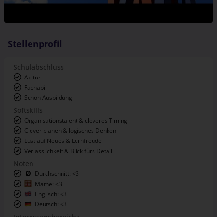
Stellenprofil
Schulabschluss
Abitur
Fachabi
Schon Ausbildung
Softskills
Organisationstalent & cleveres Timing
Clever planen & logisches Denken
Lust auf Neues & Lernfreude
Verlässlichkeit & Blick fürs Detail
Noten
Durchschnitt: <3
Mathe: <3
Englisch: <3
Deutsch: <3
Interessensbereiche