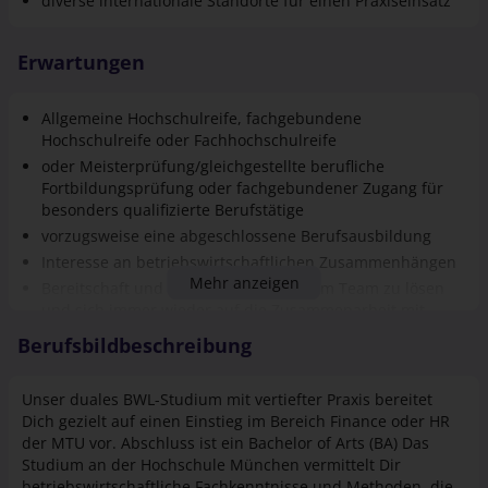
diverse internationale Standorte für einen Praxiseinsatz
Erwartungen
Allgemeine Hochschulreife, fachgebundene
Hochschulreife oder Fachhochschulreife
oder Meisterprüfung/gleichgestellte berufliche
Fortbildungsprüfung oder fachgebundener Zugang für
besonders qualifizierte Berufstätige
vorzugsweise eine abgeschlossene Berufsausbildung
Interesse an betriebswirtschaftlichen Zusammenhängen
Mehr anzeigen
Bereitschaft und Fähigkeit, Probleme im Team zu lösen
und sich immer wieder auf die Zusammenarbeit mit
neuen Teamkollegen einzustellen
Berufsbildbeschreibung
Durchhaltevermögen und konstruktiver Umgang mit
Herausforderungen
Unser duales BWL-Studium mit vertiefter Praxis bereitet
Dich gezielt auf einen Einstieg im Bereich Finance oder HR
der MTU vor. Abschluss ist ein Bachelor of Arts (BA) Das
Studium an der Hochschule München vermittelt Dir
betriebswirtschaftliche Fachkenntnisse und Methoden, die