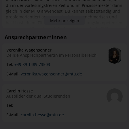
du in der vorlesungsfreien Zeit und im Praxissemester dann
gleich in der MTU anwendest. Du kannst selbstständig und
problemorientiert arbeiten, denkst unternehmerisch und
Mehr anzeigen
hast Lust, deine Führungs- und Entscheidungskompetenzen
zu vertiefen? Dann bewirb Dich auf dieses duale BWL-
Studium mit dem Schwerpunkt Controlling oder Human
Ansprechpartner*innen
Resources!
Veronika Wagensonner
Dein:e Ansprechpartner:in im Personalbereich:
Tel:
+49 89 1489 73503
E-Mail:
veronika.wagensonner@mtu.de
Carolin Hesse
Ausbilder der dual Studierenden
Tel:
E-Mail:
carolin.hesse@mtu.de