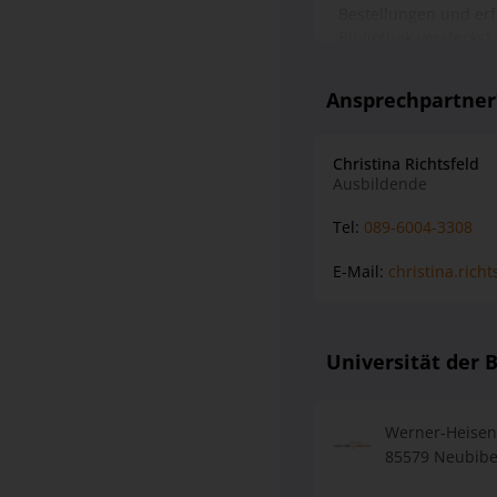
wird in der Universi
Ansprechpartne
München vermittelt z
von Blockschulunterr
Christina Richtsfeld
Ausbildende
Tel:
089-6004-3308
E-Mail:
christina.rich
Universität der
Werner-Heisen
85579 Neubibe
Vorteile einer Campu
Universität, die viele
umfangreiches Sportan