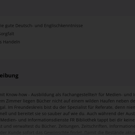
wie gute Deutsch- und Englischkenntnisse
orgfalt
es Handeln
reibung
mit Know-how - Ausbildung als Fachangestellte/r für Medien- und 
nem Zimmer liegen Bücher nicht auf einem wilden Haufen neben d
gal. Im Freundeskreis bist du der Spezialist für Referate, denn ni
nell und bereitet sie so sauber auf wie du. Auch während der Ausb
 Medien- und Informationsdienste FR Bibliothek tappt bei dir keine
rst und verwaltest du Bücher, Zeitungen, Zeitschriften, Informatio
eder Kunde sofort das Gewünschte findet. Damit die Bestände aktuel
Mehr anzeigen
asst Neuerwerbungen. Als Fachangestellte/r für Medien- und Info
t du dich während der Ausbildung jedoch nicht hinter Bücherwände
Kunden und hilfst auch bei der Öffentlichkeitsarbeit mit. Die prak