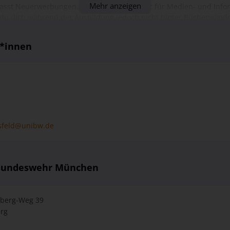
tätsbibliothek der UniBw M absolviert. Die Städtische Berufsschule
r*innen
entral für alle Ausbildungsbibliotheken in Bayern die theoretisch
icht. Ergänzende Praktika, auch im Ausland, runden die Ausbildun
tsfeld@unibw.de
 Bundeswehr München
berg-Weg 39
rg
s-Universität Die Universität der Bundeswehr München in Neubibe
 Angebote aus den verschiedensten Bereichen bereitstellt. So gibt e
gebot (Kletterhalle, Fitnessraum etc.), einen Friseur, eine Uni-Bar