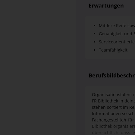
Mittlere Reife so
Genauigkeit und S
Serviceorientiert
Teamfähigkeit
Berufsbildbesch
Organisationstalent 
FR Bibliothek In dei
stehen sortiert im Re
Informationen so sch
Fachangestellte/r für
Bibliothek organisie
übersichtlich, dass j
Bestellungen und erf
Bibliothek verstecks
Ansprechpartner für 