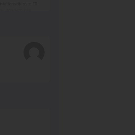
 für Medienberufe in
en Kenntnisse in Form
g ab.
rg ist eine Campus-
s zum Beispiel ein
, sowie eine