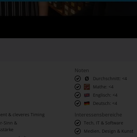
Noten
Durchschnitt: <4
Mathe: <4
Englisch: <4
Deutsch: <4
Interessensbereiche
lent & cleveres Timing
r-Sinn &
Tech, IT & Software
stärke
Medien, Design & Kunst
Zusammenhalt
 Blick fürs Detail