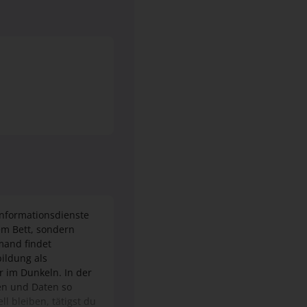
Informationsdienste
em Bett, sondern
emand findet
ildung als
r im Dunkeln. In der
nen und Daten so
l bleiben, tätigst du
rmationsdienste FR
n, sondern bist
tische Ausbildung