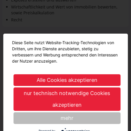
Wirtschaftlichkeit und Wert von Immobilien bewerten,
sowie Preiskalkulation
Recht
Geschätzter Verdienst
Diese Seite nutzt Website-Tracking-Technologien von
Dritten, um ihre Dienste anzubieten, stetig zu
Während der Ausbildung
verbessern und Werbung entsprechend den Interessen
900 € - 1170 €
900 € - 1170 €
1. Jahr
der Nutzer anzuzeigen.
1010 € - 1280 €
1010 € - 1280 €
2. Jahr
Alle Cookies akzeptieren
1120 € - 1390 €
1120 € - 1390 €
3. Jahr
nur technisch notwendige Cookies
Nach der Ausbildung
akzeptieren
4400 € - 4930 €
4400 € - 4930 €
mehr
Vorteile
Powered by