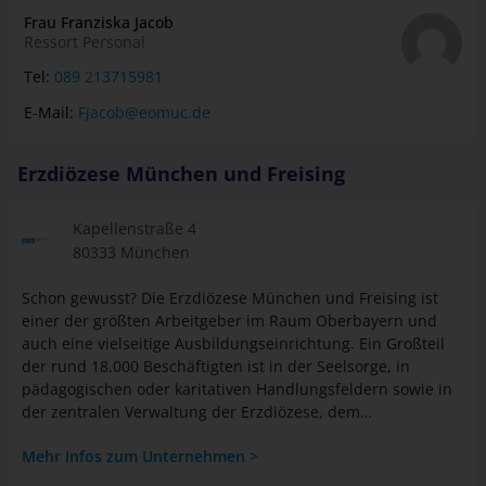
du löst sein Problem charmant und gekonnt. Dabei bleibst
Frau Franziska Jacob
du natürlich nicht immer am Schreibtisch, sondern fährst
Ressort Personal
auch mal direkt zum Objekt. Wenn du zudem das
Ausarbeiten von Verträgen und das Erstellen von
Tel:
089 213715981
Nebenkostenrechnungen nicht scheust, dann ist dies der
E-Mail:
Fjacob@eomuc.de
passende Ausbildungsberuf für dich
Erzdiözese München und Freising
Kapellenstraße 4
80333 München
Schon gewusst? Die Erzdiözese München und Freising ist
einer der größten Arbeitgeber im Raum Oberbayern und
auch eine vielseitige Ausbildungseinrichtung. Ein Großteil
der rund 18.000 Beschäftigten ist in der Seelsorge, in
pädagogischen oder karitativen Handlungsfeldern sowie in
der zentralen Verwaltung der Erzdiözese, dem
„Erzbischöflichen Ordinariat München“, tätig
Mehr Infos zum Unternehmen >