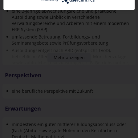
eine 3-jährige abwechslungsreiche und praktische
Ausbildung sowie Einblick in verschiedene
Verwaltungsbereiche und Arbeiten mit einem modernen
ERP-System (SAP)
umfassende Betreuung, Fortbildungs- und
Seminarangebote sowie Prüfungsvorbereitung
Ausbildungsentgelt nach ABD (entspricht TVöD),
betriebliche Altersversorgung und ggf. Münchenzulage
Mehr anzeigen
sowie zahlreiche Zusatzleistungen, z. B. Betriebskantine,
umfangreiche Gesundheits- und Fitnessangebote
Perspektiven
eine berufliche Perspektive mit Zukunft
Erwartungen
mindestens ein guter mittlerer Bildungsabschluss oder
(Fach-)Abitur sowie gute Noten in den Kernfächern
Deutsch, Mathematik, ggf.