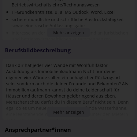
Betriebswirtschaftslehre/Rechnungswesen
IT-Grundkenntnisse, u. a. MS Outlook, Word, Excel
sichere mündliche und schriftliche Ausdrucksfähigkeit
sowie eine rasche Auffassungsgabe
Mehr anzeigen
Interesse an der Immobilienbranche und an juristischen
und betriebswirtschaftlichen Zusammenhängen
Engagement in der Ausbildung und Freude an der
Berufsbildbeschreibung
Zusammenarbeit im Team
Identifikation mit den Zielen und Werten der
Dank dir hat jeder vier Wände mit Wohlfühlfaktor -
katholischen Kirche
Ausbildung als Immobilienkaufmann Nicht nur deine
eigenen vier Wände sollen ein behaglicher Rückzugsort
sein, sondern auch die deiner Freunde und Bekannten? Als
Immobilienkaufmann kannst du deine Leidenschaft für
Häuser und deren Bewohner geldbringend ausleben.
Menschenscheu darfst du in diesem Beruf nicht sein. Denn
egal ob es um neue Mietverträge, tropfende Wasserhähne,
Mehr anzeigen
eine leerstehende Wohnung oder Stress unter den Mietern
geht - als Immobilienkaufmann bist du der erste
Ansprechpartner bei allen Fragen rund um die, von dir
Ansprechpartner*innen
betreuten, Gebäude. So genervt der Anrufer auch sein mag,