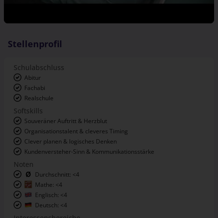
Stellenprofil
Schulabschluss
Abitur
Fachabi
Realschule
Softskills
Souveräner Auftritt & Herzblut
Organisationstalent & cleveres Timing
Clever planen & logisches Denken
Kundenversteher-Sinn & Kommunikationsstärke
Noten
Durchschnitt: <4
Mathe: <4
Englisch: <4
Deutsch: <4
Interessensbereiche