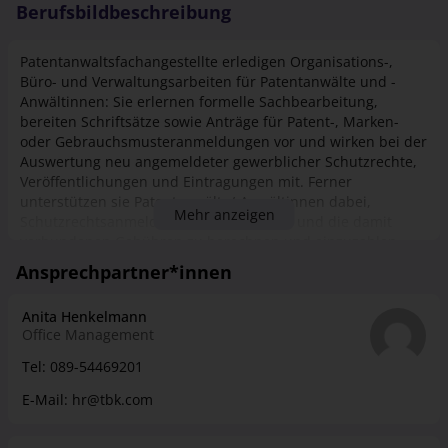
Berufsbildbeschreibung
Patentanwaltsfachangestellte erledigen Organisations-,
Büro- und Verwaltungsarbeiten für Patentanwälte und -
Anwältinnen: Sie erlernen formelle Sachbearbeitung,
bereiten Schriftsätze sowie Anträge für Patent-, Marken-
oder Gebrauchsmusteranmeldungen vor und wirken bei der
Auswertung neu angemeldeter gewerblicher Schutzrechte,
Veröffentlichungen und Eintragungen mit. Ferner
unterstützen sie Patentanwälte/-Anwältinnen dabei,
Mehr anzeigen
Schutzrechtsanmeldungen einzureichen und die damit
verbundenen Gebühren zu berechnen und einzuzahlen.
Außerdem organisieren sie Fristen und Wiedervorlagen für
Ansprechpartner*innen
Anmeldungen, Verlängerungen und
Gebührennachzahlungen.
Anita Henkelmann
Office Management
Tel:
089-54469201
E-Mail:
hr@tbk.com