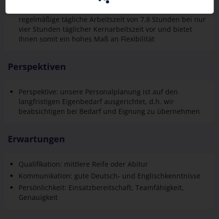
Arbeitszeit: unser Arbeitszeitmodell sieht eine
regelmäßige tägliche Arbeitszeit von 7,8 Stunden bei nur
vier Stunden täglicher Kernarbeitszeit vor und bietet
Ihnen somit ein hohes Maß an Flexibilität
Perspektiven
Perspektive: unsere Personalplanung ist auf den
langfristigen Eigenbedarf ausgerichtet, d.h. wir
beabsichtigen bei Bedarf und Eignung zu übernehmen
Erwartungen
Qualifikation: mittlere Reife oder Abitur
Kommunikation: gute Deutsch- und Englischkenntnisse
Persönlichkeit: Einsatzbereitschaft, Teamfähigkeit,
Genauigkeit