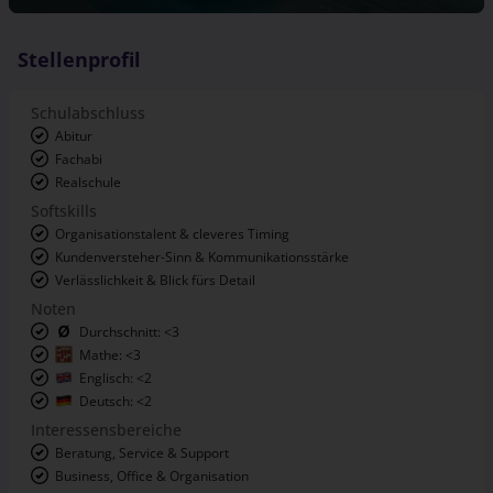
Stellenprofil
Schulabschluss
Abitur
Fachabi
Realschule
Softskills
Organisationstalent & cleveres Timing
Kundenversteher-Sinn & Kommunikationsstärke
Verlässlichkeit & Blick fürs Detail
Noten
Durchschnitt: <3
Mathe: <3
Englisch: <2
Deutsch: <2
Interessensbereiche
Beratung, Service & Support
Business, Office & Organisation