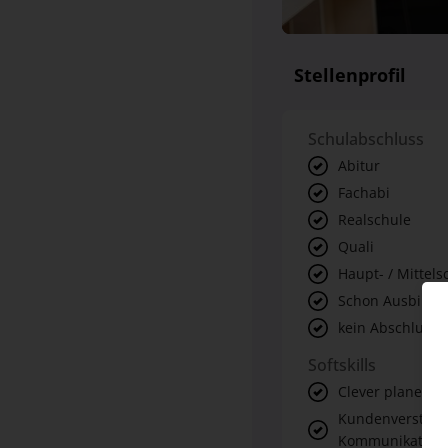
Stellenprofil
Schulabschluss
Abitur
Fachabi
Realschule
Quali
Haupt- / Mittels
Schon Ausbildu
kein Abschluss
Softskills
Clever planen &
Kundenverstehe
Kommunikations