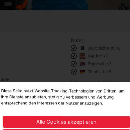
Noten
Durchschnitt: <3
Mathe: <3
Englisch: <3
Deutsch: <3
chule
Interessensbereiche
ng
Beratung, Service & Supp
Diese Seite nutzt Website-Tracking-Technologien von Dritten, um
ihre Dienste anzubieten, stetig zu verbessern und Werbung
Handel & E-Commerce
entsprechend den Interessen der Nutzer anzuzeigen.
Business, Office & Organi
 logisches Denken
r-Sinn &
Alle Cookies akzeptieren
stärke