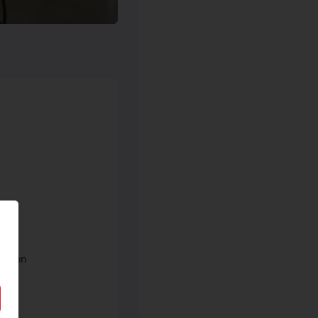
ort
sation