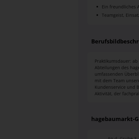
Ein freundliches
Teamgeist, Einsat
Berufsbildbesch
Praktikumsdauer: ab
Abteilungen des hage
umfassenden Überbli
mit dem Team unsere
Kundenservice und B
Aktivität, der fachpr
hagebaumarkt-G
An d. Grube 3