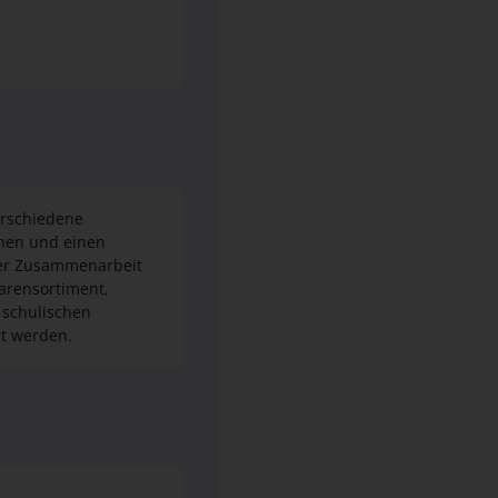
erschiedene
rnen und einen
der Zusammenarbeit
arensortiment,
 schulischen
rt werden.