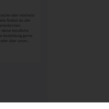
 Tasche oder möchtest
rtenkirchen,
schen Dir viel Erfolg.