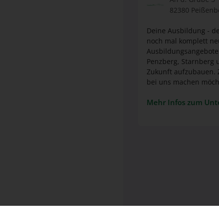
82380 Peißenb
Deine Ausbildung - de
noch mal komplett neu durchstarten? Dann bist du hier genau r
Ausbildungsangebote 
Penzberg, Starnberg und Riedlingen. Nutze Deine Chance, Dir
Zukunft aufzubauen. Zeige uns mit Deiner aussagekräftigen Bewerbung, warum du Deine Ausbildung gerne
bei uns machen möchtest. Deine Bewerbung kannst du uns gerne postalisch, per E-M
Mehr Infos zum Un