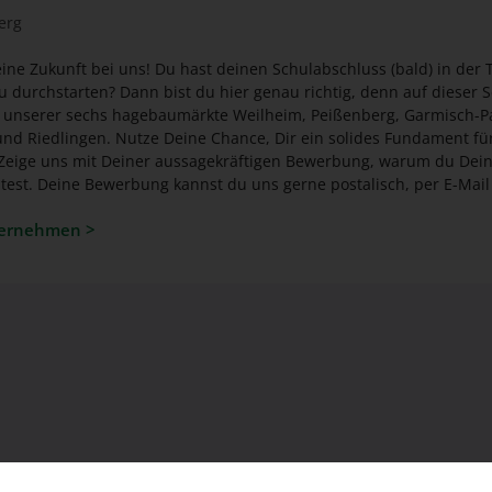
erg
ine Zukunft bei uns! Du hast deinen Schulabschluss (bald) in der
ichtig, denn auf dieser Seite findest du alle
unserer sechs hagebaumärkte Weilheim, Peißenberg, Garmisch-Pa
 ein solides Fundament für deine berufliche
ail oder über unser
Online-Formular zukommen lassen. Wir freuen uns auf Deine Unterlagen und wün
ternehmen >