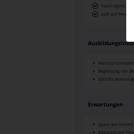
Team-Spirit & 
Lust auf Neues 
Ausbildungsinha
Warenpräsentati
Begleitung von B
Mithilfe Warenlog
Erwartungen
Spass am Handel
Interesse am Th