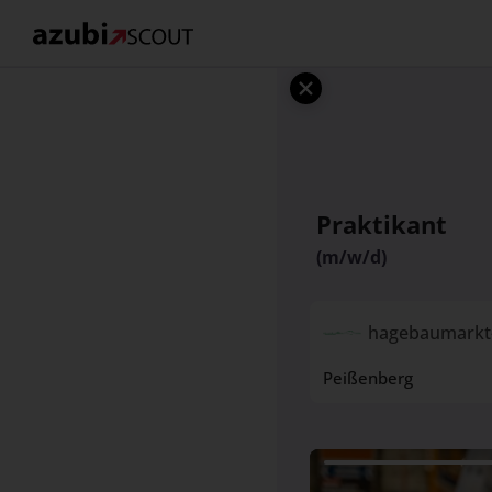
Praktikant
(m/w/d)
hagebaumarkt
Peißenberg