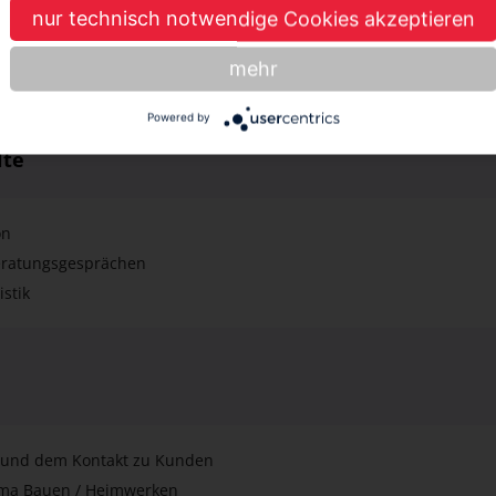
nur technisch notwendige Cookies akzeptieren
Zusammenhalt
& Lernfreude
mehr
Powered by
lte
on
eratungsgesprächen
istik
 und dem Kontakt zu Kunden
ema Bauen / Heimwerken