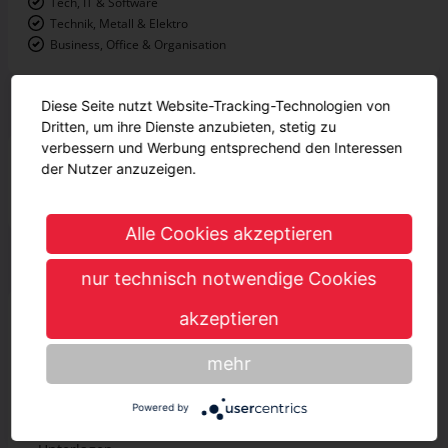
Tech, IT & Software
Technik, Metall & Elektro
Business, Office & Organisation
Wichtige Schulfächer
Diese Seite nutzt Website-Tracking-Technologien von
Dritten, um ihre Dienste anzubieten, stetig zu
verbessern und Werbung entsprechend den Interessen
Werken/Technik
der Nutzer anzuzeigen.
Mathe
Physik
Alle Cookies akzeptieren
Ausbildungsinhalte
nur technisch notwendige Cookies
Anwenden von Informations- und
akzeptieren
Kommunikationstechniken
Arbeitsplanung und -Organisation
mehr
Durchführen von qualitätssichernden Maßnahmen
Kundenorientierung
Powered by
Erstellen und Anwenden technischer Dokumente und