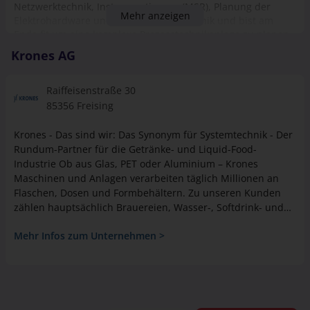
Netzwerktechnik, Instrumentierung (MSR), Planung der
Mehr anzeigen
Elektrohardware und E-Installationstechnik und bist am
Ende fit um eine komplexe Prozesstechnikanlage zu planen
und bis zur Montage beim Endkunden zu betreuen.
Krones AG
Raiffeisenstraße 30
85356 Freising
Krones - Das sind wir: Das Synonym für Systemtechnik - Der
Rundum-Partner für die Getränke- und Liquid-Food-
Industrie Ob aus Glas, PET oder Aluminium – Krones
Maschinen und Anlagen verarbeiten täglich Millionen an
Flaschen, Dosen und Formbehältern. Zu unseren Kunden
zählen hauptsächlich Brauereien, Wasser-, Softdrink- und
Saft-Hersteller sowie Molkereien, Wein-, Sekt- und
Mehr Infos zum Unternehmen >
Spirituosen-Produzenten sowie Unternehmen der Liquid-
Food-Branche. Apropos Lösungen – während Krones in
seinem Gründungsjahr 1951 noch ausschließlich Etikettier-
Maschinen hergestellt hat, geht das Portfolio heute weit
über den klassischen Maschinen- und Anlagenbau hinaus:
Als Systemlieferant bieten wir unseren Kunden heute alle