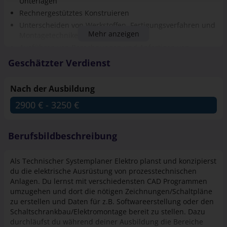
Unterlagen
Rechnergestütztes Konstruieren
Unterscheiden von Werkstoffen, Fertigungsverfahren und
Mehr anzeigen
Montagetechniken
Ausführen von Berechnungen und Anfertigen von
Skizzen
Geschätzter Verdienst
Beurteilen von Werkstoffen und
Korrosionsschutzverfahren, Montage- und Fügeverfahren
Nach der Ausbildung
2900 € - 3250 €
2900 € - 3250 €
Berufsbildbeschreibung
Als Technischer Systemplaner Elektro planst und konzipierst
du die elektrische Ausrüstung von prozesstechnischen
Anlagen. Du lernst mit verschiedensten CAD Programmen
umzugehen und dort die nötigen Zeichnungen/Schaltpläne
zu erstellen und Daten für z.B. Softwareerstellung oder den
Schaltschrankbau/Elektromontage bereit zu stellen. Dazu
durchläufst du während deiner Ausbildung die Bereiche