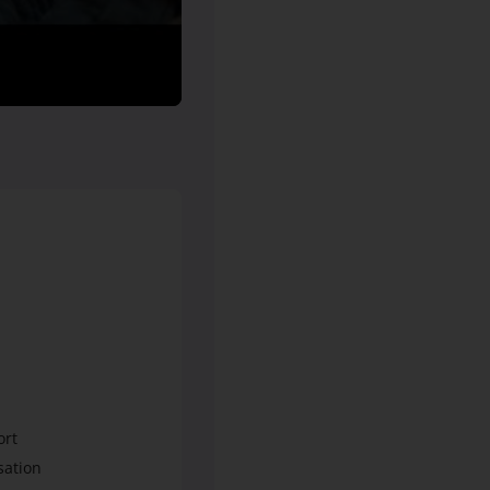
ort
sation