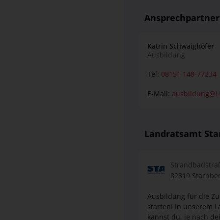
Katrin Schwaighöfer
Ausbildung
Tel:
08151 148-77234
E-Mail:
ausbildung@L
Landratsamt Sta
Strandbadstra
82319 Starnbe
Ausbildung für die Zu
starten! In unserem Landratsamt gibt es spannende Möglichkeiten für deine berufliche Entwicklung. Hier
kannst du, je nach d
wählen oder auch ein duales Studium absolvi
und Engagement. Bei u
und uns mit deinem Ta