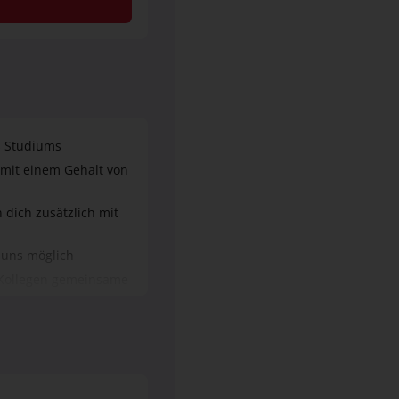
es Studiums
s mit einem Gehalt von
dich zusätzlich mit
 uns möglich
 Kollegen gemeinsame
hrene Ausbilderinnen
ment und Relax-
ut