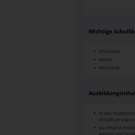
Wichtige Schulfä
Informatik
Mathe
Wirtschaft
Ausbildungsinha
In den Praxispha
Virtualisierungsi
Du erhältst Einbl
kennen und bring
Der theoretische 
Fächer in der Inf