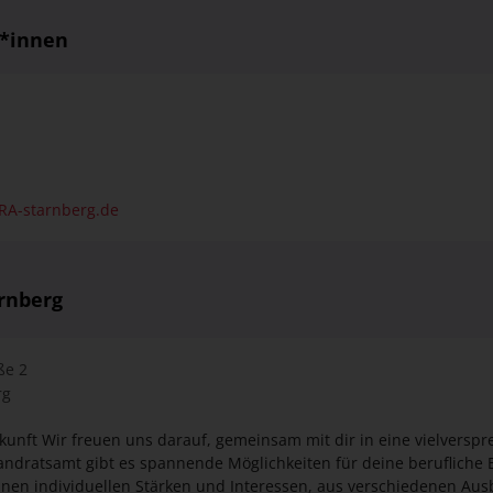
RA-starnberg.de
rnberg
ße 2
rg
kunft Wir freuen uns darauf, gemeinsam mit dir in eine vielversp
einen individuellen Stärken und Interessen, aus verschiedenen Au
eren. Wir sind auf der Suche nach Menschen mit Leidenschaft
ns zählt dein Herzblut mehr als Schulnoten. Wenn du bereit bist,
tendrang zu überzeugen, dann wirst du bei uns deine berufliche Hei