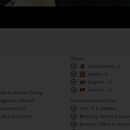
Noten
Durchschnitt: <3
Mathe: <3
Englisch: <3
Deutsch: <3
lent & cleveres Timing
Interessensbereiche
 logisches Denken
Zusammenhalt
Tech, IT & Software
 Blick fürs Detail
Beratung, Service & Supp
Business, Office & Organi
Public Sector & Sicherheit