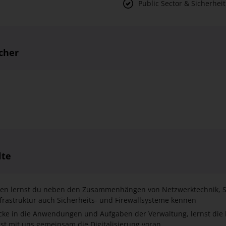
cher
lte
sen lernst du neben den Zusammenhängen von Netzwerktechnik, S
nfrastruktur auch Sicherheits- und Firewallsysteme kennen
icke in die Anwendungen und Aufgaben der Verwaltung, lernst die
st mit uns gemeinsam die Digitalisierung voran
Teil des Studiums gliedert sich in zwei Fachgruppen:
ormatik, wie effizientes Programmieren, Datenbankentwicklung un