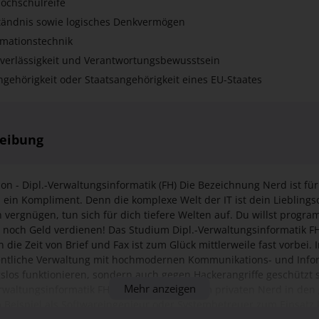
uverlässigkeit und Verantwortungsbewusstsein
gehörigkeit oder Staatsangehörigkeit eines EU-Staates
reibung
on - Dipl.-Verwaltungsinformatik (FH) Die Bezeichnung Nerd ist für
 ein Kompliment. Denn die komplexe Welt der IT ist dein Lieblings
n vergnügen, tun sich für dich tiefere Welten auf. Du willst prog
 noch Geld verdienen! Das Studium Dipl.-Verwaltungsinformatik F
 die Zeit von Brief und Fax ist zum Glück mittlerweile fast vorbei. 
ffentliche Verwaltung mit hochmodernen Kommunikations- und Inf
gslos funktionieren, sondern auch gegen Hackerangriffe geschützt
Mehr anzeigen
rwaltungsinformatik FH verwandelt dich vom privaten Nerd in den 
m Beispiel als Softwareingenieur oder Systembetreuer zum Einsat
ystem, es wechseln sich mehrmonatige Abschnitte an den Hochschu
r*innen