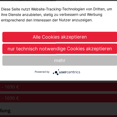
Bereich der verwaltungswissenschaftlichen Grundlagen,
Diese Seite nutzt Website-Tracking-Technologien von Dritten, um
Verwaltungsrecht, staatliche / kommunale Wirtschaftsführung und 
ihre Dienste anzubieten, stetig zu verbessern und Werbung
entsprechend den Interessen der Nutzer anzuzeigen.
ienst
Alle Cookies akzeptieren
nur technisch notwendige Cookies akzeptieren
sbildung
 - 1690 €
 - 1690 €
mehr
 - 1690 €
 - 1690 €
Powered by
 - 1690 €
 - 1690 €
ldung