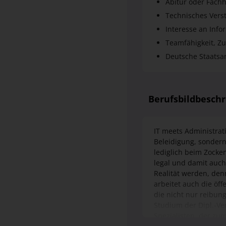
Teamfähigkeit, Z
Deutsche Staatsan
Berufsbildbesch
IT meets Administrati
Beleidigung, sondern
lediglich beim Zocke
legal und damit auch
Realität werden, denn
arbeitet auch die ö
die nicht nur reibun
Studium der Dipl.-Ve
Spezialisten, der zu
erfolgt im dualen S
in Starnberg ab.
Ansprechpartne