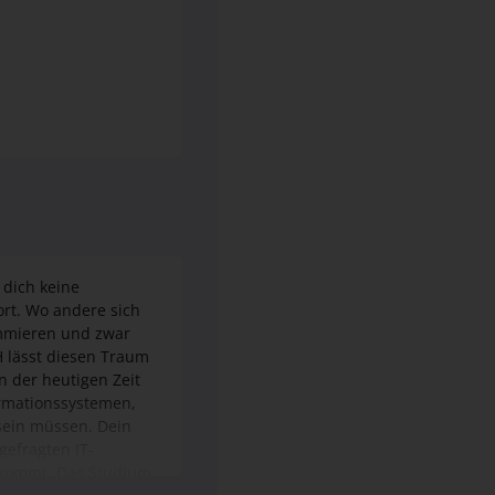
 dich keine
ort. Wo andere sich
rammieren und zwar
H lässt diesen Traum
In der heutigen Zeit
ormationssystemen,
 sein müssen. Dein
gefragten IT-
z kommt. Das Studium
len mit Praxisphasen