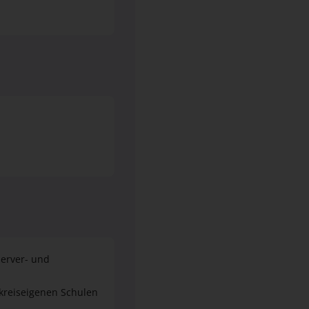
erver- und
 kreiseigenen Schulen
d Netzwerktechnik