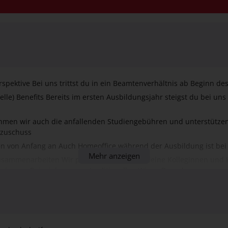
Perspektive Bei uns trittst du in ein Beamtenverhältnis ab Beginn d
ielle) Benefits Bereits im ersten Ausbildungsjahr steigst du bei un
hmen wir auch die anfallenden Studiengebühren und unterstützen 
nzuschuss
en von Anfang an Auch Homeoffice während der Ausbildung ist bei
Mehr anzeigen
usammenarbeiten Wir planen für dich und deine Kolleginnen und
wie zum Beispiel unseren traditionellen Wiesn-Besuch
Onboarding Unsere Einführungstage sowie die Betreuung durch erfa
hen dir deinen Start so einfach wie möglich
-Balance Wir bieten dir flexible Arbeitszeiten und Gleitzeit
Wohlergehen Wir bieten dir ein betriebliches Gesundheitsmanage
hochschulreife
Massagesessel zur Entspannung in deiner Mittagspause
tändnis sowie logisches Denkvermögen
me Zukunft Deine Übernahmechancen stehen bei uns besonders g
rmationstechnik