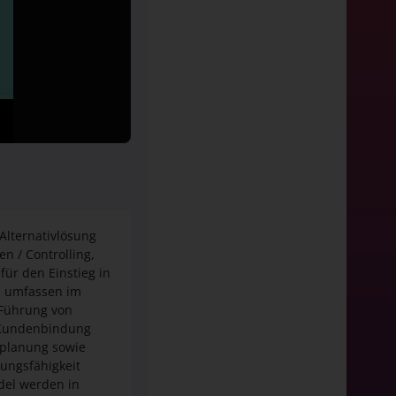
Alternativlösung
 / Controlling,
ür den Einstieg in
l umfassen im
 Führung von
 Kundenbindung
lplanung sowie
tungsfähigkeit
del werden in