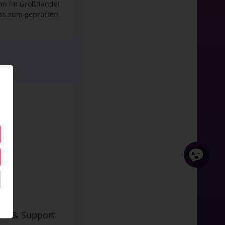
ann im Großhandel
ss zum geprüften
<3
he
ice & Support