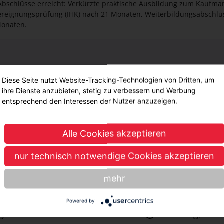
 Abschlüsse erreicht: Verkürzte praktische Ausbildung zum Kaufm
ereignungsprüfung (IHK) nach 21 Monaten, Weiterbildungsabschlu
Monaten.
Diese Seite nutzt Website-Tracking-Technologien von Dritten, um
ihre Dienste anzubieten, stetig zu verbessern und Werbung
Noten
entsprechend den Interessen der Nutzer anzuzeigen.
Durchschnitt: 
Alle Cookies akzeptieren
Mathe: <3
Englisch: <3
nur technisch notwendige Cookies akzeptieren
Deutsch: <3
mehr
t & Herzblut
Interessensbereic
nt & cleveres Timing
Powered by
ogisches Denken
Beratung, Serv