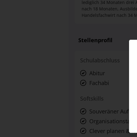
lediglich 34 Monaten drei
nach 18 Monaten, Ausbild
Handelsfachwirt nach 34 
Stellenprofil
Schulabschluss
Abitur
Fachabi
Softskills
Souveräner Auftrit
Organisationstale
Clever planen & l