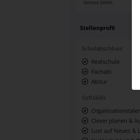
Genuss bleibt.
Stellenprofil
Schulabschluss
Realschule
Fachabi
Abitur
Softskills
Organisationstale
Clever planen & l
Lust auf Neues & 