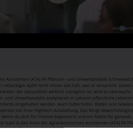
sche Assistenten (ATA) FR Pflanzen- und Umweltanalytik Schneewittc
in rotbackiger Apfel nicht immer das hält, was er verspricht. Dami
rkten der Gesundheit wirklich zuträglich ist, wird es überwacht.
en- und Umweltanalytik analysieren in Laboren pflanzliche Lebensm
tandards eingehalten werden. Auch Futtermittel, Böden und Gewäss
xperten mit ihrer Hightech-Ausstattung. Das klingt abwechslungsr
 Wenn du dich für Chemie begeisterst und ein Faible für genaues 
n bald in den Kreis der Agrartechnischen Assistenten (ATA) FR Pf
nd so dafür sorgen, dass der Biss in den rotbackigen Apfel weite