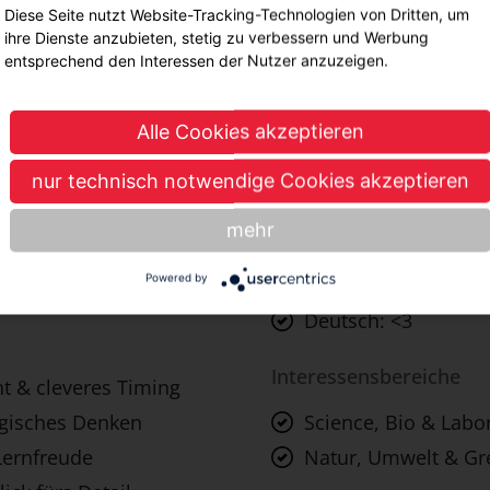
Diese Seite nutzt Website-Tracking-Technologien von Dritten, um
ihre Dienste anzubieten, stetig zu verbessern und Werbung
entsprechend den Interessen der Nutzer anzuzeigen.
Alle Cookies akzeptieren
Noten
nur technisch notwendige Cookies akzeptieren
Durchschnitt: <3
mehr
Mathe: <3
Powered by
Englisch: <3
Deutsch: <3
Interessensbereiche
nt & cleveres Timing
ogisches Denken
Science, Bio & Labo
Lernfreude
Natur, Umwelt & Gr