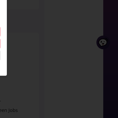
r
een Jobs