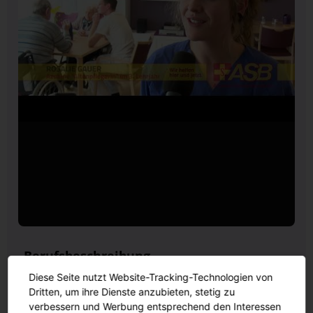
Berufsbeschreibung
Diese Seite nutzt Website-Tracking-Technologien von
In der Ausbildung zum Altenpfleger betreust und
Dritten, um ihre Dienste anzubieten, stetig zu
pflegst du hilfsbedürftige ältere Menschen. Du
verbessern und Werbung entsprechend den Interessen