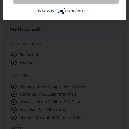
zudem fachkundig im Umgang mit verschiedensten
Prüf-, Mess- und Diagnoseverfahren und deren
Powered by
korrekter Dokumentation.
Stellenprofil
Schulabschluss
Realschule
Fachabi
Softskills
Clever planen & logisches Denken
Team-Spirit & Zusammenhalt
Verlässlichkeit & Blick fürs Detail
Kreativer & flexibler Kopf
Macher-Mentalität & Tech-Skills
Noten