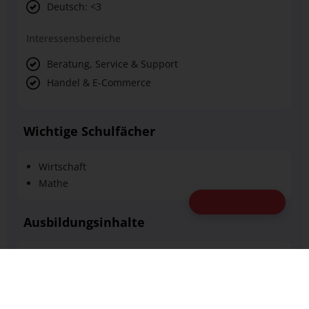
Deutsch: <3
Interessensbereiche
Beratung, Service & Support
Handel & E-Commerce
Wichtige Schulfächer
Wirtschaft
Mathe
KI-CHATBOT
Ausbildungsinhalte
Führung und Vertriebssteuerung
Neukunden Gewinnung
Kundenberatung
Personalmanagement und Personalentwicklung