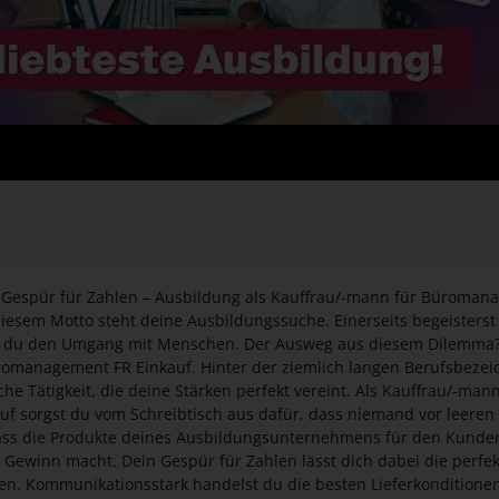
 Gespür für Zahlen – Ausbildung als Kauffrau/-mann für Büroman
iesem Motto steht deine Ausbildungssuche. Einerseits begeisterst 
bst du den Umgang mit Menschen. Der Ausweg aus diesem Dilemma?
romanagement FR Einkauf. Hinter der ziemlich langen Berufsbezei
he Tätigkeit, die deine Stärken perfekt vereint. Als Kauffrau/-mann
 sorgst du vom Schreibtisch aus dafür, dass niemand vor leeren 
dass die Produkte deines Ausbildungsunternehmens für den Kunde
 Gewinn macht. Dein Gespür für Zahlen lässt dich dabei die perfe
den. Kommunikationsstark handelst du die besten Lieferkondition