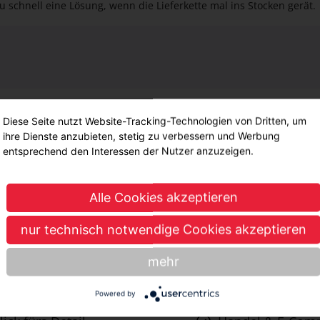
du schnell eine Lösung, wenn die Lieferkette mal ins Stocken gerät.
Noten
Diese Seite nutzt Website-Tracking-Technologien von Dritten, um
ihre Dienste anzubieten, stetig zu verbessern und Werbung
Durchschnitt: <3
entsprechend den Interessen der Nutzer anzuzeigen.
Mathe: <3
Englisch: <3
Alle Cookies akzeptieren
Deutsch: <3
nur technisch notwendige Cookies akzeptieren
Interessensbereiche
nt & cleveres Timing
mehr
ogisches Denken
Beratung, Servic
Powered by
Sinn & Kommunikationsstärke
Business, Office